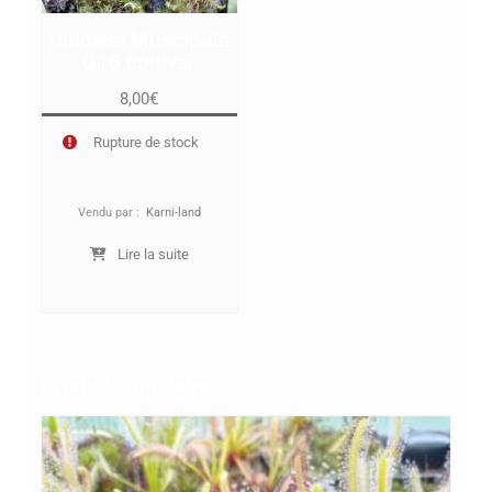
Dionaea Muscipula
G16 cultivar
8,00
€
Rupture de stock
Vendu par :
Karni-land
Lire la suite
Produits similaires