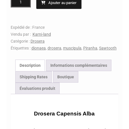
Ajouter au panier
de
plantes
carnivores
drosera
Expédié de : France
capensis
Vendu par :
Karni-land
Alba
Catégorie :
Drosera
X
Étiquettes :
dionaea
,
drosera
,
muscipula
,
Piranha
,
Sawtooth
3
plants
Description
Informations complémentaires
cultivar
Shipping Rates
Boutique
Évaluations produit
Description
Drosera Capensis Alba