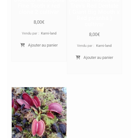
Fine Tooth x red
Trev’s Red Dentate
clone 2 cultivar
( Giant Big Mouth x
Red piranha )
8,00
€
cultivar
Vendu par :
Karni-land
8,00
€
Ajouter au panier
Vendu par :
Karni-land
Ajouter au panier