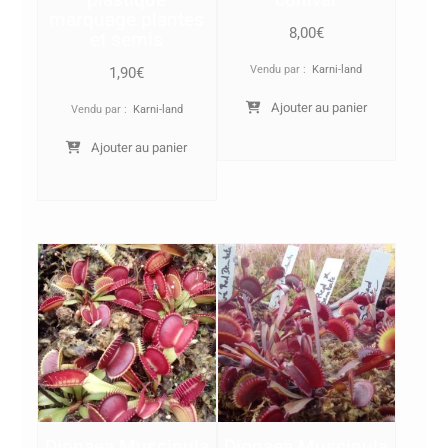
plastique
cultivar
marquage plantes
8,00
€
et semis
Vendu par :
Karni-land
1,90
€
Ajouter au panier
Vendu par :
Karni-land
Ajouter au panier
Dionaea Muscipula
Dionaea Muscipula