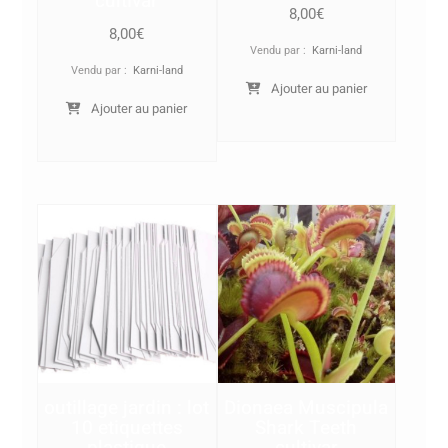
cultivar
8,00
€
8,00
€
Vendu par :
Karni-land
Vendu par :
Karni-land
Ajouter au panier
Ajouter au panier
outillage jardin : lot
Dionaea Muscipula
10 etiquettes
Shark Teeth