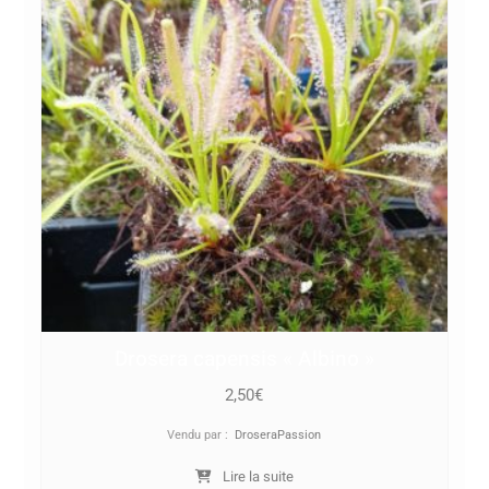
Drosera capensis « Albino »
2,50
€
Vendu par :
DroseraPassion
Lire la suite