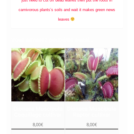
just need to cut off dead leaves then put the roots in
carnivorous plants’s soils and wait it makes green news
leaves
Vous aimerez peut-être aussi…
Dionaea Muscipula
Dionaea Muscipula
Coquillage cultivar
Raptor cultivar
8,00
€
8,00
€