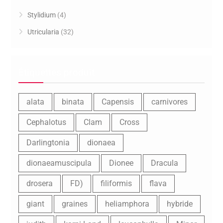
Stylidium
(4)
Utricularia
(32)
Étiquettes produit
alata
binata
Capensis
carnivores
Cephalotus
Clam
Cross
Darlingtonia
dionaea
dionaeamuscipula
Dionee
Dracula
drosera
FD)
filiformis
flava
giant
graines
heliamphora
hybride