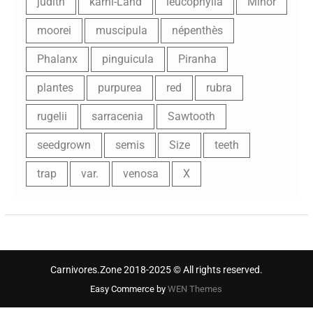
judith
karni-Land
leucophylla
Minor
moorei
muscipula
népenthès
Phalanx
pinguicula
Piranha
plantes
purpurea
red
rubra
rugelii
sarracenia
Sawtooth
seedgrown
semis
Size
teeth
trap
var.
venosa
X
Carnivores.Zone 2018-2025 © All rights reserved.
Easy Commerce by
WEN Themes