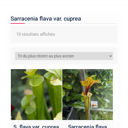
Sarracenia flava var. cuprea
Trié
10 résultats affichés
du
plus
récent
au
plus
ancien
S. flava var. cuprea
Sarracenia flava