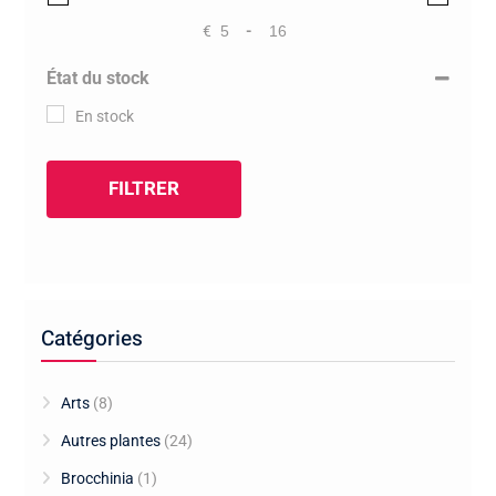
€
-
Minimum Price
Maximum Price
État du stock
En stock
FILTRER
Catégories
Arts
(8)
Autres plantes
(24)
Brocchinia
(1)