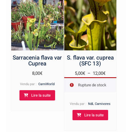
Sarracenia flava var
S. flava var. cuprea
Cuprea
(SFC 13)
Plage
8,00
€
5,00
€
–
12,00
€
de
Vendu par :
CarniWorld
Rupture de stock
prix :
Lire la suite
5,00€
à
Vendu par :
NdL Carnivores
12,00€
Lire la suite