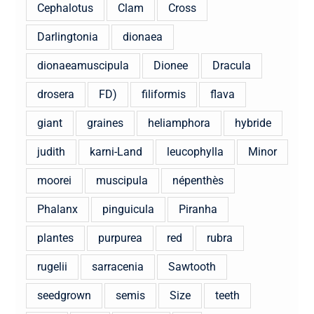
Cephalotus
Clam
Cross
Darlingtonia
dionaea
dionaeamuscipula
Dionee
Dracula
drosera
FD)
filiformis
flava
giant
graines
heliamphora
hybride
judith
karni-Land
leucophylla
Minor
moorei
muscipula
népenthès
Phalanx
pinguicula
Piranha
plantes
purpurea
red
rubra
rugelii
sarracenia
Sawtooth
seedgrown
semis
Size
teeth