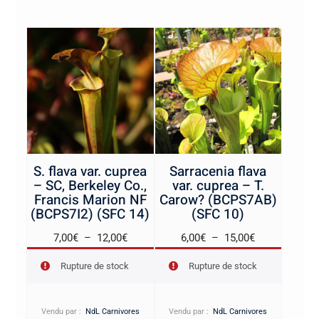
S. flava var. cuprea
Sarracenia flava
– SC, Berkeley Co.,
var. cuprea – T.
Francis Marion NF
Carow? (BCPS7AB)
(BCPS7I2) (SFC 14)
(SFC 10)
Plage
Plage
7,00
€
–
12,00
€
6,00
€
–
15,00
€
de
de
Rupture de stock
Rupture de stock
prix :
prix :
7,00€
6,00€
à
à
Vendu par :
NdL Carnivores
Vendu par :
NdL Carnivores