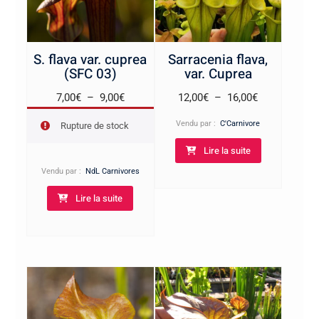
S. flava var. cuprea
Sarracenia flava,
(SFC 03)
var. Cuprea
Plage
Plage
7,00
€
–
9,00
€
12,00
€
–
16,00
€
de
de
Vendu par :
C'Carnivore
Rupture de stock
prix :
prix :
Lire la suite
7,00€
12,00€
à
à
Vendu par :
NdL Carnivores
9,00€
16,00€
Lire la suite