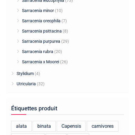
Sarracenia leucophylla
(73)
Sarracenia minor
(10)
Sarracenia oreophila
(7)
Sarracenia psittacina
(8)
Sarracenia purpurea
(29)
Sarracenia rubra
(20)
Sarracenia x Moorei
(26)
Stylidium
(4)
Utricularia
(32)
Étiquettes produit
alata
binata
Capensis
carnivores