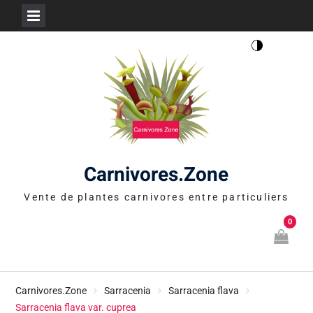
Skip
to
content
Carnivores.Zone
Vente de plantes carnivores entre particuliers
0
Carnivores.Zone
Sarracenia
Sarracenia flava
Sarracenia flava var. cuprea