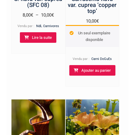
(SFC 08)
var. cuprea ‘copper
top’
Plage
8,00
€
–
10,00
€
10,00
€
de
Vendu par :
NdL Carnivores
prix :
Un seul exemplaire
Lire la suite
8,00€
disponible
à
10,00€
Vendu par :
Carni DoGuEs
Ajouter au panier