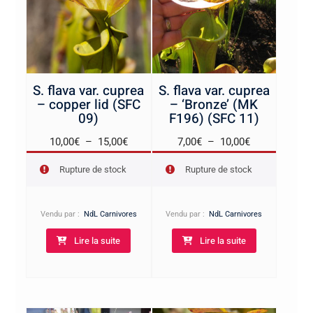
S. flava var. cuprea
S. flava var. cuprea
– copper lid (SFC
– ‘Bronze’ (MK
09)
F196) (SFC 11)
Plage
Plage
10,00
€
–
15,00
€
7,00
€
–
10,00
€
de
de
Rupture de stock
Rupture de stock
prix :
prix :
10,00€
7,00€
à
à
Vendu par :
NdL Carnivores
Vendu par :
NdL Carnivores
15,00€
10,00€
Lire la suite
Lire la suite