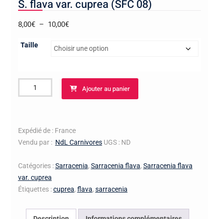
S. flava var. cuprea (SFC 08)
Plage
8,00
€
–
10,00
€
de
Taille
prix :
8,00€
à
quantité
10,00€
Ajouter au panier
de
S.
flava
var.
Expédié de : France
cuprea
Vendu par :
NdL Carnivores
UGS :
ND
(SFC
08)
Catégories :
Sarracenia
,
Sarracenia flava
,
Sarracenia flava
var. cuprea
Étiquettes :
cuprea
,
flava
,
sarracenia
Description
Informations complémentaires