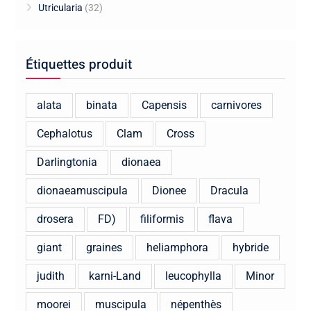
Utricularia
(32)
Étiquettes produit
alata
binata
Capensis
carnivores
Cephalotus
Clam
Cross
Darlingtonia
dionaea
dionaeamuscipula
Dionee
Dracula
drosera
FD)
filiformis
flava
giant
graines
heliamphora
hybride
judith
karni-Land
leucophylla
Minor
moorei
muscipula
népenthès