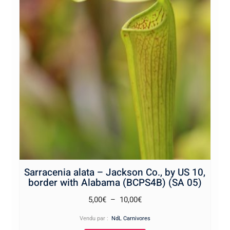
Sarracenia alata – Jackson Co., by US 10,
border with Alabama (BCPS4B) (SA 05)
Plage
5,00
€
–
10,00
€
de
Vendu par :
NdL Carnivores
prix :