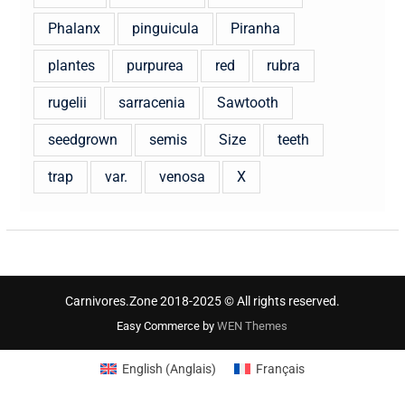
Phalanx
pinguicula
Piranha
plantes
purpurea
red
rubra
rugelii
sarracenia
Sawtooth
seedgrown
semis
Size
teeth
trap
var.
venosa
X
Carnivores.Zone 2018-2025 © All rights reserved.
Easy Commerce by
WEN Themes
English
(
Anglais
)
Français