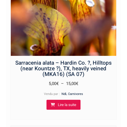
Sarracenia alata – Hardin Co. ?, Hilltops
(near Kountze ?), TX, heavily veined
(MKA16) (SA 07)
Plage
5,00
€
–
15,00
€
de
Vendu par :
NdL Carnivores
prix :
Lire la suite
5,00€
à
15,00€