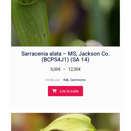
Sarracenia alata – MS, Jackson Co.
(BCPS4J1) (SA 14)
Plage
5,00
€
–
12,00
€
de
Vendu par :
NdL Carnivores
prix :
Lire la suite
5,00€
à
12,00€