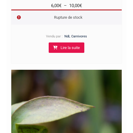
Plage
6,00
€
–
10,00
€
de
Rupture de stock
prix :
6,00€
à
Vendu par :
NdL Carnivores
10,00€
Lire la suite