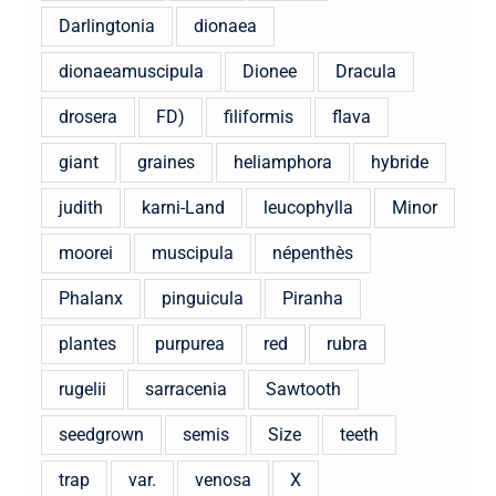
Darlingtonia
dionaea
dionaeamuscipula
Dionee
Dracula
drosera
FD)
filiformis
flava
giant
graines
heliamphora
hybride
judith
karni-Land
leucophylla
Minor
moorei
muscipula
népenthès
Phalanx
pinguicula
Piranha
plantes
purpurea
red
rubra
rugelii
sarracenia
Sawtooth
seedgrown
semis
Size
teeth
trap
var.
venosa
X