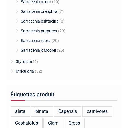
Sarracenia minor
(10)
Sarracenia oreophila
(7)
Sarracenia psittacina
(8)
Sarracenia purpurea
(29)
Sarracenia rubra
(20)
Sarracenia x Moorei
(26)
Stylidium
(4)
Utricularia
(32)
Étiquettes produit
alata
binata
Capensis
carnivores
Cephalotus
Clam
Cross