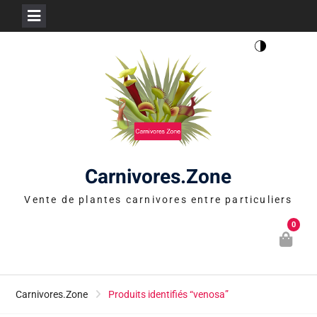
Skip
to
content
Carnivores.Zone
Vente de plantes carnivores entre particuliers
0
Carnivores.Zone
Produits identifiés “venosa”