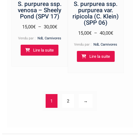
S. purpurea ssp.
S. purpurea ssp.
venosa – Sheely
purpurea var.
Pond (SPV 17)
ripicola (C. Klein)
(SPP 06)
Plage
15,00
€
–
30,00
€
Plage
15,00
€
–
40,00
€
de
Vendu par :
NdL Carnivores
de
prix :
Vendu par :
NdL Carnivores
prix :
Lire la suite
15,00€
Lire la suite
15,00€
à
à
30,00€
40,00€
1
2
→