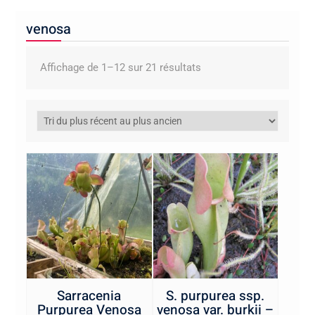
venosa
Trié
Affichage de 1–12 sur 21 résultats
du
plus
récent
au
plus
ancien
Sarracenia
S. purpurea ssp.
Purpurea Venosa
venosa var. burkii –