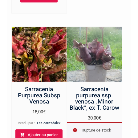
Sarracenia
Sarracenia
Purpurea Subsp
purpurea ssp.
Venosa
venosa „Minor
Black“, ex T. Carow
18,00
€
30,00
€
Vendu par :
Les carnYdalex
Rupture de stock
Ajouter au panier