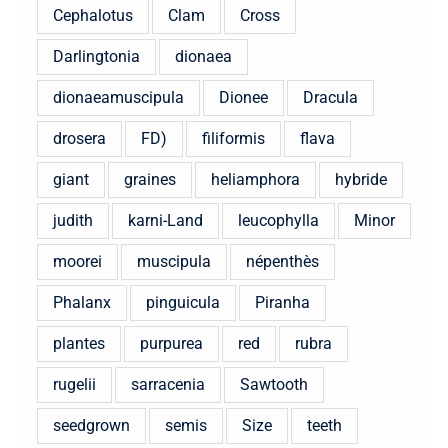
Cephalotus
Clam
Cross
Darlingtonia
dionaea
dionaeamuscipula
Dionee
Dracula
drosera
FD)
filiformis
flava
giant
graines
heliamphora
hybride
judith
karni-Land
leucophylla
Minor
moorei
muscipula
népenthès
Phalanx
pinguicula
Piranha
plantes
purpurea
red
rubra
rugelii
sarracenia
Sawtooth
seedgrown
semis
Size
teeth