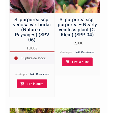
S. purpurea ssp.
S. purpurea ssp.
venosa var. burkii
purpurea – Nearly
(Nature et
veinless plant (C.
Paysages) (SPV
Klein) (SPP 04)
06)
12,00
€
10,00
€
Vendu par :
NdL Carnivores
Rupture de stock
Lire la suite
Vendu par :
NdL Carnivores
Lire la suite