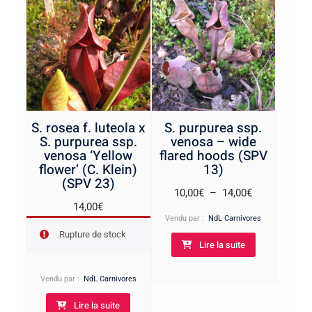
S. rosea f. luteola x
S. purpurea ssp.
S. purpurea ssp.
venosa – wide
venosa ‘Yellow
flared hoods (SPV
flower’ (C. Klein)
13)
(SPV 23)
Plage
10,00
€
–
14,00
€
14,00
€
de
Vendu par :
NdL Carnivores
prix :
Rupture de stock
Lire la suite
10,00€
à
Vendu par :
NdL Carnivores
14,00€
Lire la suite