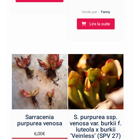
Vendu par :
Fanny
Lire la suite
Sarracenia
S. purpurea ssp.
purpurea venosa
venosa var. burkii f.
luteola x burkii
6,00
€
‘Veinless’ (SPV 27)