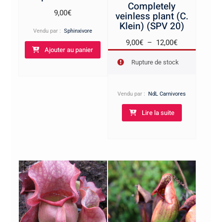
Completely
9,00
€
veinless plant (C.
Klein) (SPV 20)
Vendu par :
Sphinxivore
Plage
9,00
€
–
12,00
€
Ajouter au panier
de
Rupture de stock
prix :
9,00€
à
Vendu par :
NdL Carnivores
12,00€
Lire la suite