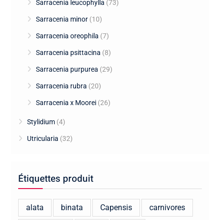
Sarracenia leucophylla
(73)
Sarracenia minor
(10)
Sarracenia oreophila
(7)
Sarracenia psittacina
(8)
Sarracenia purpurea
(29)
Sarracenia rubra
(20)
Sarracenia x Moorei
(26)
Stylidium
(4)
Utricularia
(32)
Étiquettes produit
alata
binata
Capensis
carnivores