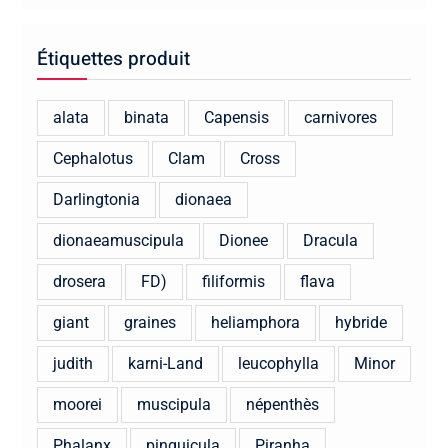
Étiquettes produit
alata
binata
Capensis
carnivores
Cephalotus
Clam
Cross
Darlingtonia
dionaea
dionaeamuscipula
Dionee
Dracula
drosera
FD)
filiformis
flava
giant
graines
heliamphora
hybride
judith
karni-Land
leucophylla
Minor
moorei
muscipula
népenthès
Phalanx
pinguicula
Piranha