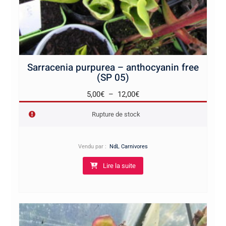
Sarracenia purpurea – anthocyanin free
(SP 05)
Plage
5,00
€
–
12,00
€
de
Rupture de stock
prix :
5,00€
à
Vendu par :
NdL Carnivores
12,00€
Lire la suite