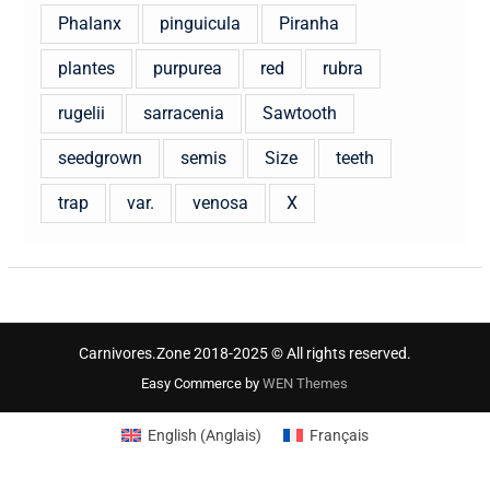
Phalanx
pinguicula
Piranha
plantes
purpurea
red
rubra
rugelii
sarracenia
Sawtooth
seedgrown
semis
Size
teeth
trap
var.
venosa
X
Carnivores.Zone 2018-2025 © All rights reserved.
Easy Commerce by
WEN Themes
English
(
Anglais
)
Français