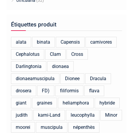
Utricularia
(32)
Étiquettes produit
alata
binata
Capensis
carnivores
Cephalotus
Clam
Cross
Darlingtonia
dionaea
dionaeamuscipula
Dionee
Dracula
drosera
FD)
filiformis
flava
giant
graines
heliamphora
hybride
judith
karni-Land
leucophylla
Minor
moorei
muscipula
népenthès