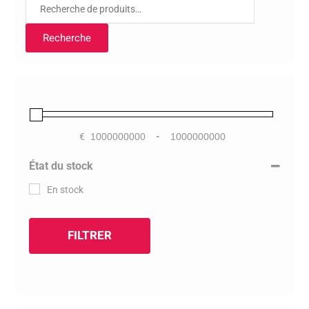
Recherche
pour :
Recherche
€
-
Minimum Price
Maximum Price
État du stock
En stock
FILTRER