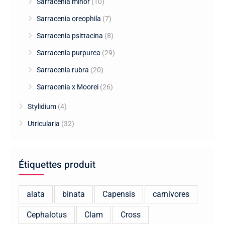
Sarracenia minor
(10)
Sarracenia oreophila
(7)
Sarracenia psittacina
(8)
Sarracenia purpurea
(29)
Sarracenia rubra
(20)
Sarracenia x Moorei
(26)
Stylidium
(4)
Utricularia
(32)
Étiquettes produit
alata
binata
Capensis
carnivores
Cephalotus
Clam
Cross