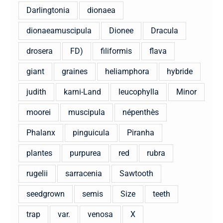
Darlingtonia
dionaea
dionaeamuscipula
Dionee
Dracula
drosera
FD)
filiformis
flava
giant
graines
heliamphora
hybride
judith
karni-Land
leucophylla
Minor
moorei
muscipula
népenthès
Phalanx
pinguicula
Piranha
plantes
purpurea
red
rubra
rugelii
sarracenia
Sawtooth
seedgrown
semis
Size
teeth
trap
var.
venosa
X