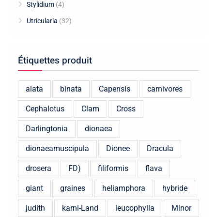
Stylidium
(4)
Utricularia
(32)
Étiquettes produit
alata
binata
Capensis
carnivores
Cephalotus
Clam
Cross
Darlingtonia
dionaea
dionaeamuscipula
Dionee
Dracula
drosera
FD)
filiformis
flava
giant
graines
heliamphora
hybride
judith
karni-Land
leucophylla
Minor