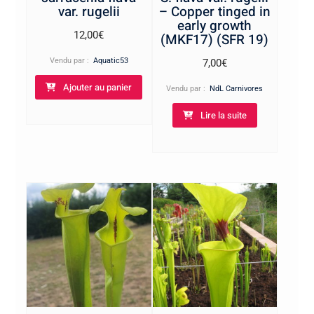
var. rugelii
– Copper tinged in
early growth
12,00
€
(MKF17) (SFR 19)
Vendu par :
Aquatic53
7,00
€
Ajouter au panier
Vendu par :
NdL Carnivores
Lire la suite