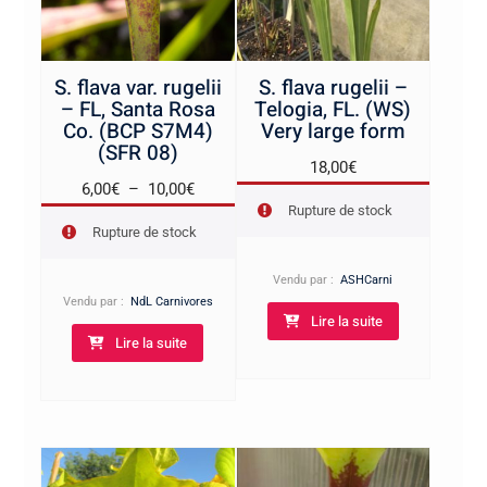
S. flava var. rugelii
S. flava rugelii –
– FL, Santa Rosa
Telogia, FL. (WS)
Co. (BCP S7M4)
Very large form
(SFR 08)
18,00
€
Plage
6,00
€
–
10,00
€
Rupture de stock
de
Rupture de stock
prix :
6,00€
Vendu par :
ASHCarni
à
Vendu par :
NdL Carnivores
Lire la suite
10,00€
Lire la suite