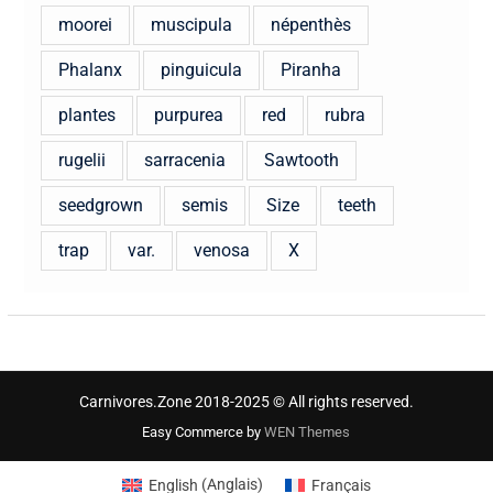
moorei
muscipula
népenthès
Phalanx
pinguicula
Piranha
plantes
purpurea
red
rubra
rugelii
sarracenia
Sawtooth
seedgrown
semis
Size
teeth
trap
var.
venosa
X
Carnivores.Zone 2018-2025 © All rights reserved.
Easy Commerce by
WEN Themes
English
(
Anglais
)
Français