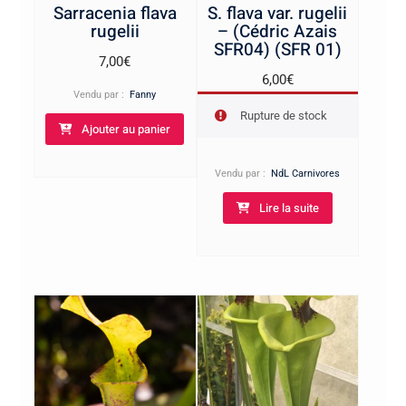
Sarracenia flava
S. flava var. rugelii
rugelii
– (Cédric Azais
SFR04) (SFR 01)
7,00
€
6,00
€
Vendu par :
Fanny
Rupture de stock
Ajouter au panier
Vendu par :
NdL Carnivores
Lire la suite