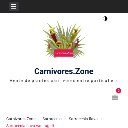
Skip
to
content
Carnivores.Zone
Vente de plantes carnivores entre particuliers
0
Carnivores.Zone
Sarracenia
Sarracenia flava
Sarracenia flava var. rugelii