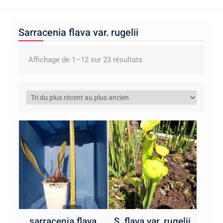
Sarracenia flava var. rugelii
Trié
Affichage de 1–12 sur 23 résultats
du
plus
récent
au
plus
ancien
sarracenia flava
S. flava var. rugelii