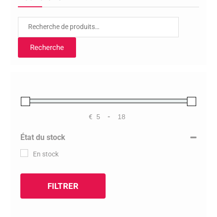
Recherche
pour :
Recherche
€
-
Minimum Price
Maximum Price
État du stock
En stock
FILTRER