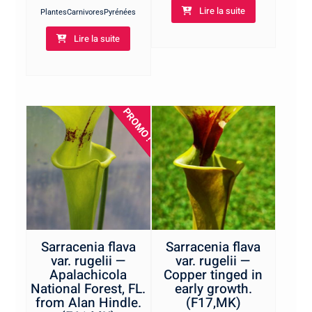
Lire la suite
PlantesCarnivoresPyrénées
Lire la suite
PROMO !
Sarracenia flava
Sarracenia flava
var. rugelii —
var. rugelii —
Apalachicola
Copper tinged in
National Forest, FL.
early growth.
from Alan Hindle.
(F17,MK)