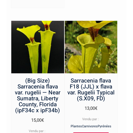
(Big Size)
Sarracenia flava
Sarracenia flava
F18 (JJL) x flava
var. rugelii — Near
var. Rugelii Typical
Sumatra, Liberty
(S.X09, FD)
County, Florida
13,00
€
(ipF34c x ipF34b)
Vendu par :
15,00
€
PlantesCarnivoresPyrénées
Vendu par :