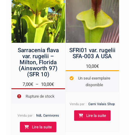
Sarracenia flava
SFRï01 var. rugelii
var. rugelii –
SFA-003 A USA
Milton, Florida
10,00
€
(Ainsworth 97)
(SFR 10)
Un seul exemplaire
Plage
7,00
€
–
10,00
€
disponible
de
Rupture de stock
prix :
Vendu par :
Carni Valais Shop
7,00€
à
Lire la suite
Vendu par :
NdL Carnivores
10,00€
Lire la suite