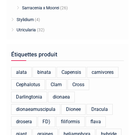
Sarracenia x Moorei
(26)
Stylidium
(4)
Utricularia
(32)
Étiquettes produit
alata
binata
Capensis
carnivores
Cephalotus
Clam
Cross
Darlingtonia
dionaea
dionaeamuscipula
Dionee
Dracula
drosera
FD)
filiformis
flava
giant
graines
heliamphora
hybride