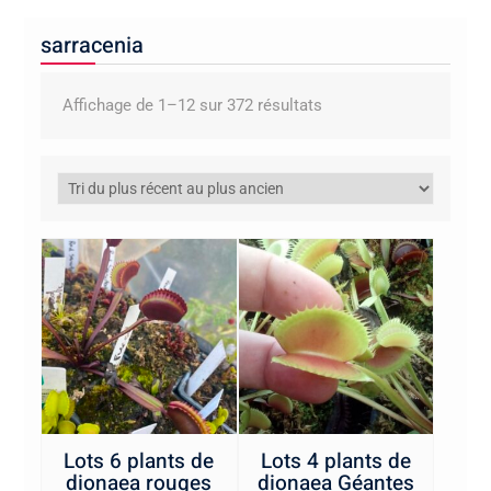
sarracenia
Trié
Affichage de 1–12 sur 372 résultats
du
plus
récent
au
plus
ancien
Lots 6 plants de
Lots 4 plants de
dionaea rouges
dionaea Géantes