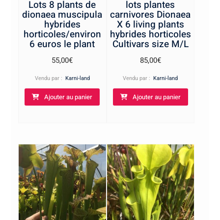
Lots 8 plants de
lots plantes
dionaea muscipula
carnivores Dionaea
hybrides
X 6 living plants
horticoles/environ
hybrides horticoles
6 euros le plant
Cultivars size M/L
55,00
€
85,00
€
Vendu par :
Karni-land
Vendu par :
Karni-land
Ajouter au panier
Ajouter au panier