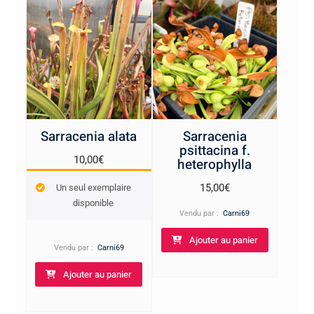
Sarracenia alata
Sarracenia
psittacina f.
10,00
€
heterophylla
15,00
€
Un seul exemplaire
disponible
Vendu par :
Carni69
Ajouter au panier
Vendu par :
Carni69
Ajouter au panier