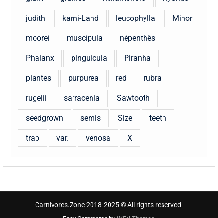
judith
karni-Land
leucophylla
Minor
moorei
muscipula
népenthès
Phalanx
pinguicula
Piranha
plantes
purpurea
red
rubra
rugelii
sarracenia
Sawtooth
seedgrown
semis
Size
teeth
trap
var.
venosa
X
Carnivores.Zone 2018-2025 © All rights reserved.