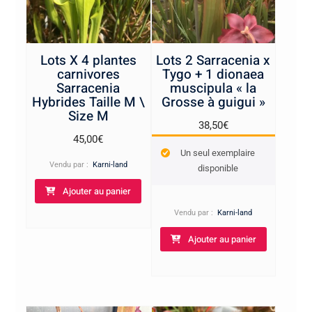
Lots X 4 plantes
Lots 2 Sarracenia x
carnivores
Tygo + 1 dionaea
Sarracenia
muscipula « la
Hybrides Taille M \
Grosse à guigui »
Size M
38,50
€
45,00
€
Un seul exemplaire
Vendu par :
Karni-land
disponible
Ajouter au panier
Vendu par :
Karni-land
Ajouter au panier