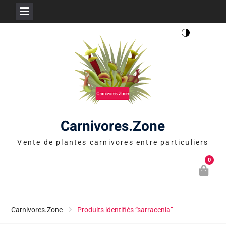
Skip
to
content
Carnivores.Zone
Vente de plantes carnivores entre particuliers
0
Carnivores.Zone
Produits identifiés “sarracenia”