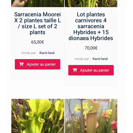
Sarracenia Moorei
Lot plantes
X 2 plantes taille L
carnivores 4
/ size L set of 2
sarracenia
plants
Hybrides + 15
dionaea Hybrides
65,00
€
70,00
€
Vendu par :
Karni-land
Vendu par :
Karni-land
Ajouter au panier
Ajouter au panier