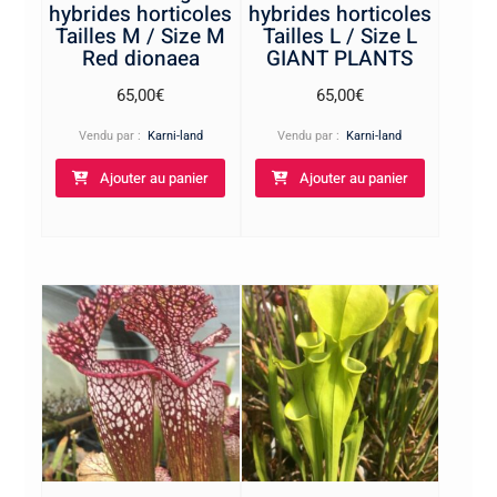
hybrides horticoles
hybrides horticoles
Tailles M / Size M
Tailles L / Size L
Red dionaea
GIANT PLANTS
65,00
€
65,00
€
Vendu par :
Karni-land
Vendu par :
Karni-land
Ajouter au panier
Ajouter au panier