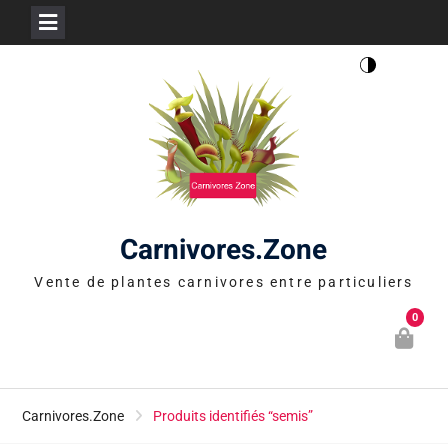
Skip
to
content
Carnivores.Zone
Vente de plantes carnivores entre particuliers
0
Carnivores.Zone
Produits identifiés “semis”