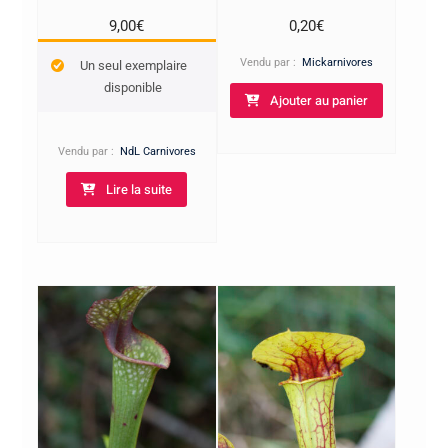
9,00
€
0,20
€
Vendu par :
Mickarnivores
Un seul exemplaire
disponible
Ajouter au panier
Vendu par :
NdL Carnivores
Lire la suite