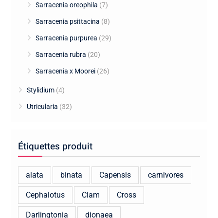
Sarracenia oreophila
(7)
Sarracenia psittacina
(8)
Sarracenia purpurea
(29)
Sarracenia rubra
(20)
Sarracenia x Moorei
(26)
Stylidium
(4)
Utricularia
(32)
Étiquettes produit
alata
binata
Capensis
carnivores
Cephalotus
Clam
Cross
Darlingtonia
dionaea