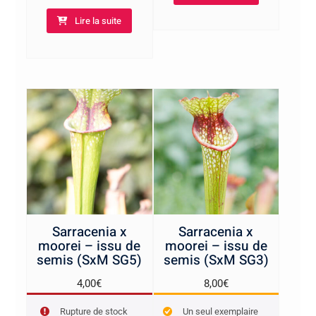
Lire la suite
Sarracenia x
Sarracenia x
moorei – issu de
moorei – issu de
semis (SxM SG5)
semis (SxM SG3)
4,00
€
8,00
€
Rupture de stock
Un seul exemplaire