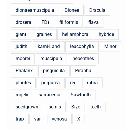
dionaeamuscipula
Dionee
Dracula
drosera
FD)
filiformis
flava
giant
graines
heliamphora
hybride
judith
karni-Land
leucophylla
Minor
moorei
muscipula
népenthès
Phalanx
pinguicula
Piranha
plantes
purpurea
red
rubra
rugelii
sarracenia
Sawtooth
seedgrown
semis
Size
teeth
trap
var.
venosa
X