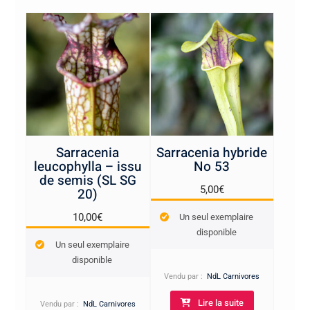
Sarracenia
Sarracenia hybride
leucophylla – issu
No 53
de semis (SL SG
5,00
€
20)
10,00
€
Un seul exemplaire
disponible
Un seul exemplaire
disponible
Vendu par :
NdL Carnivores
Lire la suite
Vendu par :
NdL Carnivores