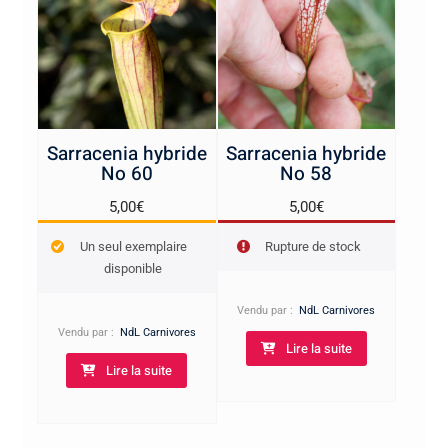
Sarracenia hybride
Sarracenia hybride
No 60
No 58
5,00
€
5,00
€
Un seul exemplaire
Rupture de stock
disponible
Vendu par :
NdL Carnivores
Vendu par :
NdL Carnivores
Lire la suite
Lire la suite