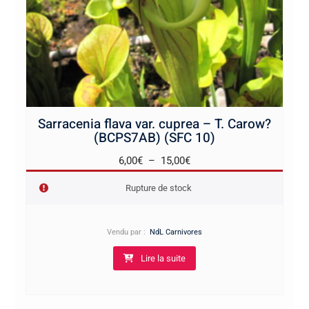
Sarracenia flava var. cuprea – T. Carow?
(BCPS7AB) (SFC 10)
Plage
6,00
€
–
15,00
€
de
Rupture de stock
prix :
6,00€
à
Vendu par :
NdL Carnivores
15,00€
Lire la suite