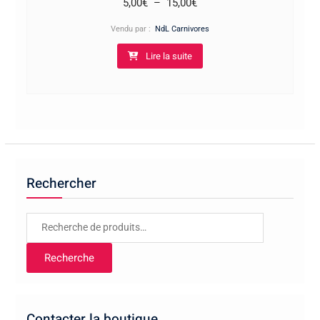
Plage
5,00
€
–
15,00
€
de
Vendu par :
NdL Carnivores
prix :
Lire la suite
5,00€
à
15,00€
Rechercher
Recherche
pour :
Recherche
Contacter la boutique