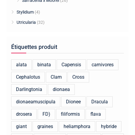
Sarracenia x Moorei
(26)
Stylidium
(4)
Utricularia
(32)
Étiquettes produit
alata
binata
Capensis
carnivores
Cephalotus
Clam
Cross
Darlingtonia
dionaea
dionaeamuscipula
Dionee
Dracula
drosera
FD)
filiformis
flava
giant
graines
heliamphora
hybride