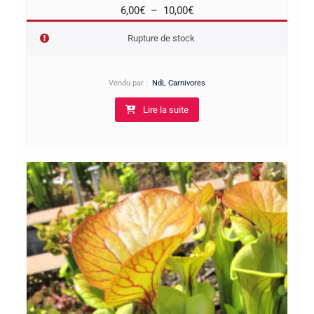
Plage
6,00
€
–
10,00
€
de
Rupture de stock
prix :
6,00€
à
Vendu par :
NdL Carnivores
10,00€
Lire la suite