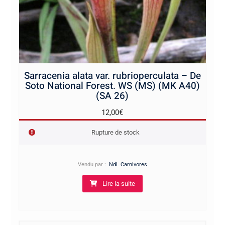
Sarracenia alata var. rubrioperculata – De
Soto National Forest. WS (MS) (MK A40)
(SA 26)
12,00
€
Rupture de stock
Vendu par :
NdL Carnivores
Lire la suite