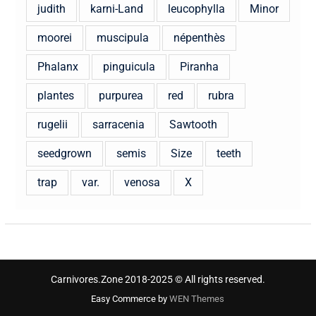
judith
karni-Land
leucophylla
Minor
moorei
muscipula
népenthès
Phalanx
pinguicula
Piranha
plantes
purpurea
red
rubra
rugelii
sarracenia
Sawtooth
seedgrown
semis
Size
teeth
trap
var.
venosa
X
Carnivores.Zone 2018-2025 © All rights reserved.
Easy Commerce by
WEN Themes