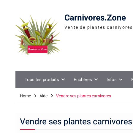
Skip
to
Carnivores.Zone
content
Vente de plantes carnivores 
Tous les produits
Enchères
Infos
Home
Aide
Vendre ses plantes carnivores
Vendre ses plantes carnivores