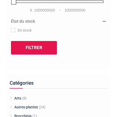
€
-
Minimum Price
Maximum Price
État du stock
En stock
FILTRER
Catégories
Arts
(8)
Autres plantes
(24)
Brocchinia
(1)