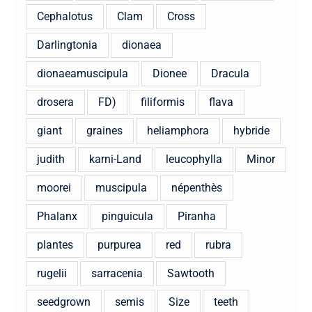
Cephalotus
Clam
Cross
Darlingtonia
dionaea
dionaeamuscipula
Dionee
Dracula
drosera
FD)
filiformis
flava
giant
graines
heliamphora
hybride
judith
karni-Land
leucophylla
Minor
moorei
muscipula
népenthès
Phalanx
pinguicula
Piranha
plantes
purpurea
red
rubra
rugelii
sarracenia
Sawtooth
seedgrown
semis
Size
teeth