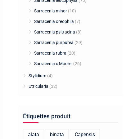
Sarracenia leucophylla
(73)
Sarracenia minor
(10)
Sarracenia oreophila
(7)
Sarracenia psittacina
(8)
Sarracenia purpurea
(29)
Sarracenia rubra
(20)
Sarracenia x Moorei
(26)
Stylidium
(4)
Utricularia
(32)
Étiquettes produit
alata
binata
Capensis