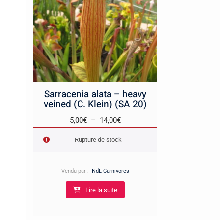
Sarracenia alata – heavy
veined (C. Klein) (SA 20)
Plage
5,00
€
–
14,00
€
de
Rupture de stock
prix :
5,00€
à
Vendu par :
NdL Carnivores
14,00€
Lire la suite