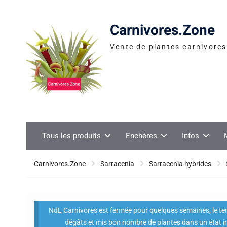
Skip
to
Carnivores.Zone
content
Vente de plantes carnivores 
Tous les produits
Enchères
Infos
Carnivores.Zone
Sarracenia
Sarracenia hybrides
NdL Carnivores est fermée pour quelques semaines, le temp
dégâts et mis bon nombre de plantes dans un état i