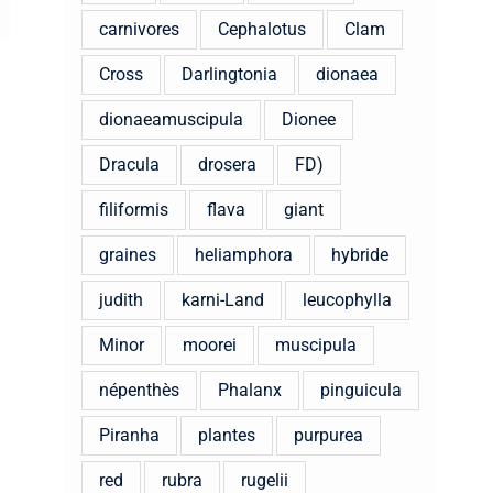
carnivores
Cephalotus
Clam
Cross
Darlingtonia
dionaea
dionaeamuscipula
Dionee
Dracula
drosera
FD)
filiformis
flava
giant
graines
heliamphora
hybride
judith
karni-Land
leucophylla
Minor
moorei
muscipula
népenthès
Phalanx
pinguicula
Piranha
plantes
purpurea
red
rubra
rugelii