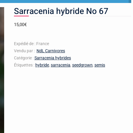
Sarracenia hybride No 67
15,00
€
Expédié de : France
Vendu par :
NdL Carnivores
Catégorie :
Sarracenia hybrides
Étiquettes :
hybride
,
sarracenia
,
seedgrown
,
semis