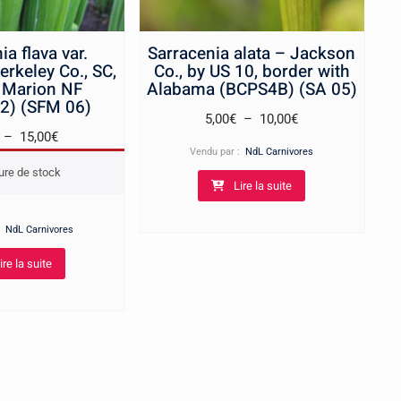
ia flava var.
Sarracenia alata – Jackson
rkeley Co., SC,
Co., by US 10, border with
 Marion NF
Alabama (BCPS4B) (SA 05)
2) (SFM 06)
Plage
5,00
€
–
10,00
€
Plage
–
15,00
€
de
Vendu par :
NdL Carnivores
de
prix :
ure de stock
prix :
Lire la suite
5,00€
8,00€
à
à
 :
NdL Carnivores
10,00€
15,00€
ire la suite