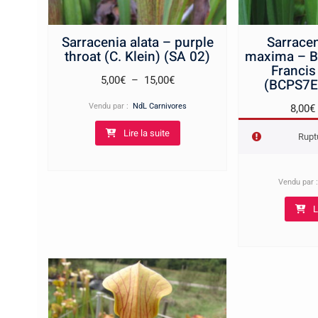
Sarracenia alata – purple
Sarracen
throat (C. Klein) (SA 02)
maxima – Be
Francis
Plage
5,00
€
–
15,00
€
(BCPS7E
de
Vendu par :
NdL Carnivores
8,00
€
prix :
Lire la suite
5,00€
Rupt
à
15,00€
Vendu par
L