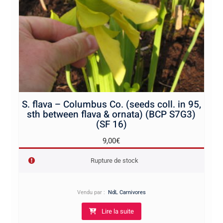
S. flava – Columbus Co. (seeds coll. in 95,
sth between flava & ornata) (BCP S7G3)
(SF 16)
9,00
€
Rupture de stock
Vendu par :
NdL Carnivores
Lire la suite