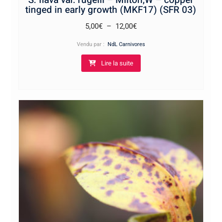
S. flava var. rugelii – Milton,W – copper
tinged in early growth (MKF17) (SFR 03)
Plage
5,00
€
–
12,00
€
de
Vendu par :
NdL Carnivores
prix :
Lire la suite
5,00€
à
12,00€