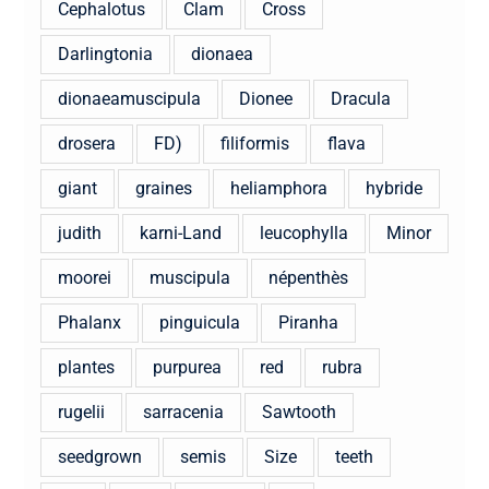
Cephalotus
Clam
Cross
Darlingtonia
dionaea
dionaeamuscipula
Dionee
Dracula
drosera
FD)
filiformis
flava
giant
graines
heliamphora
hybride
judith
karni-Land
leucophylla
Minor
moorei
muscipula
népenthès
Phalanx
pinguicula
Piranha
plantes
purpurea
red
rubra
rugelii
sarracenia
Sawtooth
seedgrown
semis
Size
teeth