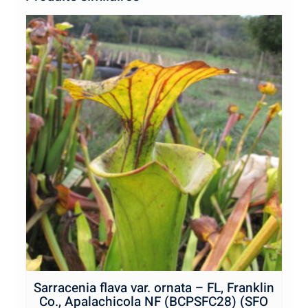
Sarracenia flava var. ornata – FL, Franklin
Co., Apalachicola NF (BCPSFC28) (SFO