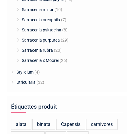
Sarracenia minor
(10)
Sarracenia oreophila
(7)
Sarracenia psittacina
(8)
Sarracenia purpurea
(29)
Sarracenia rubra
(20)
Sarracenia x Moorei
(26)
Stylidium
(4)
Utricularia
(32)
Étiquettes produit
alata
binata
Capensis
carnivores