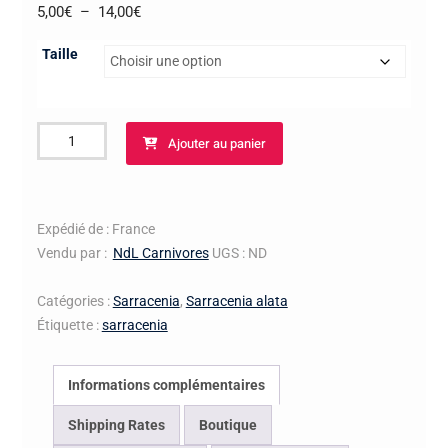
Plage
5,00
€
–
14,00
€
de
Taille
prix :
5,00€
à
quantité
14,00€
Ajouter au panier
de
Sarracenia
alata
-
Expédié de : France
heavy
Vendu par :
NdL Carnivores
UGS :
ND
veined
(C.
Catégories :
Sarracenia
,
Sarracenia alata
Klein)
Étiquette :
sarracenia
(SA
20)
Informations complémentaires
Shipping Rates
Boutique