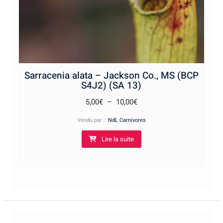
Sarracenia alata – Jackson Co., MS (BCP
S4J2) (SA 13)
Plage
5,00
€
–
10,00
€
de
Vendu par :
NdL Carnivores
prix :
Lire la suite
5,00€
à
10,00€