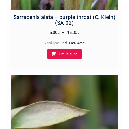
Sarracenia alata – purple throat (C. Klein)
(SA 02)
Plage
5,00
€
–
15,00
€
de
Vendu par :
NdL Carnivores
prix :
Lire la suite
5,00€
à
15,00€