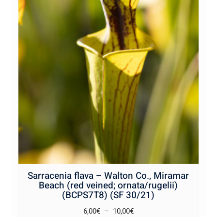
Sarracenia flava – Walton Co., Miramar
Beach (red veined; ornata/rugelii)
(BCPS7T8) (SF 30/21)
Plage
6,00
€
–
10,00
€