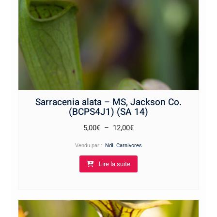
Sarracenia alata – MS, Jackson Co.
(BCPS4J1) (SA 14)
Plage
5,00
€
–
12,00
€
de
Vendu par :
NdL Carnivores
prix :
Lire la suite
5,00€
à
12,00€