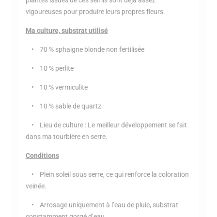
plantes issues de ces semis sont déjà assez
vigoureuses pour produire leurs propres fleurs.
Ma culture, substrat utilisé
• 70 % sphaigne blonde non fertilisée
• 10 % perlite
• 10 % vermiculite
• 10 % sable de quartz
• Lieu de culture : Le meilleur développement se fait
dans ma tourbière en serre.
Conditions
• Plein soleil sous serre, ce qui renforce la coloration
veinée.
• Arrosage uniquement à l’eau de pluie, substrat
constamment gorgé d’eau.