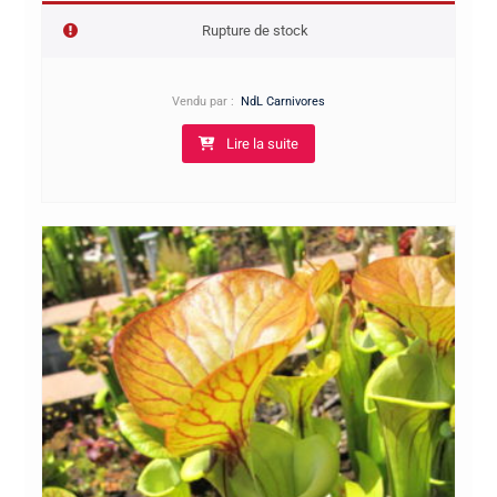
de
Rupture de stock
prix :
6,00€
à
Vendu par :
NdL Carnivores
10,00€
Lire la suite