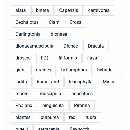
alata
binata
Capensis
carnivores
Cephalotus
Clam
Cross
Darlingtonia
dionaea
dionaeamuscipula
Dionee
Dracula
drosera
FD)
filiformis
flava
giant
graines
heliamphora
hybride
judith
karni-Land
leucophylla
Minor
moorei
muscipula
népenthès
Phalanx
pinguicula
Piranha
plantes
purpurea
red
rubra
rugelii
sarracenia
Sawtooth