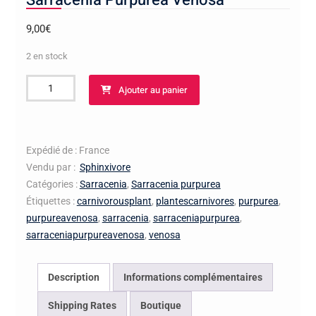
Sarracenia Purpurea Venosa
9,00
€
2 en stock
quantité
Ajouter au panier
de
Sarracenia
Purpurea
Venosa
Expédié de : France
Vendu par :
Sphinxivore
Catégories :
Sarracenia
,
Sarracenia purpurea
Étiquettes :
carnivorousplant
,
plantescarnivores
,
purpurea
,
purpureavenosa
,
sarracenia
,
sarraceniapurpurea
,
sarraceniapurpureavenosa
,
venosa
Description
Informations complémentaires
Shipping Rates
Boutique