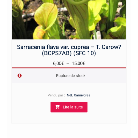
Sarracenia flava var. cuprea – T. Carow?
(BCPS7AB) (SFC 10)
Plage
6,00
€
–
15,00
€
de
Rupture de stock
prix :
6,00€
à
Vendu par :
NdL Carnivores
15,00€
Lire la suite