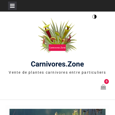
Skip
to
content
Carnivores.Zone
Vente de plantes carnivores entre particuliers
0