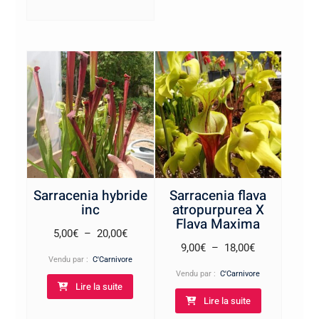
Sarracenia hybride
Sarracenia flava
inc
atropurpurea X
Flava Maxima
Plage
5,00
€
–
20,00
€
Plage
9,00
€
–
18,00
€
de
Vendu par :
C'Carnivore
de
prix :
Vendu par :
C'Carnivore
prix :
Lire la suite
5,00€
Lire la suite
9,00€
à