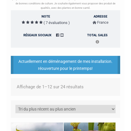
de bonnes conditions de culture. Je souhaite également vous proposer des produit de
qualités, avec des plantes en bonne santé.
NOTE
ADRESSE
France
( 7 évaluations )
RÉSEAUX SOCIAUX
TOTAL SALES
Actuellement en déménagement de mes installation.
réouverture pour le printemps!
Trié
Affichage de 1–12 sur 24 résultats
du
plus
récent
au
plus
ancien