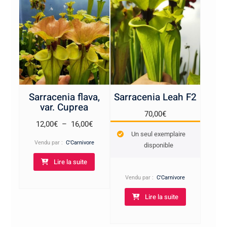
Sarracenia flava,
Sarracenia Leah F2
var. Cuprea
70,00
€
Plage
12,00
€
–
16,00
€
Un seul exemplaire
de
Vendu par :
C'Carnivore
disponible
prix :
Lire la suite
12,00€
à
Vendu par :
C'Carnivore
16,00€
Lire la suite