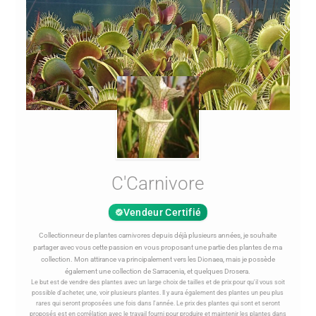
C'Carnivore
Vendeur Certifié
Collectionneur de plantes carnivores depuis déjà plusieurs années, je souhaite
partager avec vous cette passion en vous proposant une partie des plantes de ma
collection. Mon attirance va principalement vers les Dionaea, mais je possède
également une collection de Sarracenia, et quelques Drosera.
Le but est de vendre des plantes avec un large choix de tailles et de prix pour qu'il vous soit
possible d'acheter, une, voir plusieurs plantes. Il y aura également des plantes un peu plus
rares qui seront proposées une fois dans l'année. Le prix des plantes qui sont et seront
proposés est en corrélation avec le travail fourni pour produire et maintenir les plantes dans