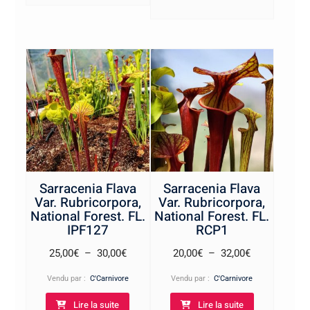
à
20,00€
18,00€
Sarracenia Flava
Sarracenia Flava
Var. Rubricorpora,
Var. Rubricorpora,
National Forest. FL.
National Forest. FL.
IPF127
RCP1
Plage
Plage
25,00
€
–
30,00
€
20,00
€
–
32,00
€
de
de
Vendu par :
C'Carnivore
Vendu par :
C'Carnivore
prix :
prix :
Lire la suite
Lire la suite
25,00€
20,00€