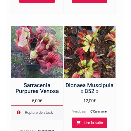
à
à
30,00€
32,00€
Sarracenia
Dionaea Muscipula
Purpurea Venosa
« B52 »
6,00
€
12,00
€
Vendu par :
C'Carnivore
Rupture de stock
Lire la suite