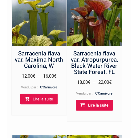
Sarracenia flava
Sarracenia flava
var. Maxima North
var. Atropurpurea,
Carolina, W
Black Water River
State Forest. FL
Plage
12,00
€
–
16,00
€
Plage
18,00
€
–
22,00
€
de
Vendu par :
C'Carnivore
de
prix :
Vendu par :
C'Carnivore
prix :
Lire la suite
12,00€
Lire la suite
18,00€
à
à
16,00€
22,00€