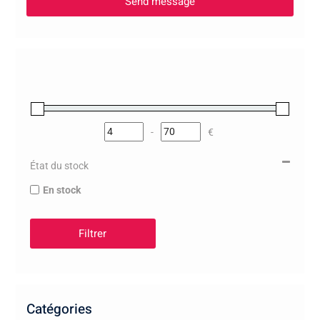
-
€
Minimum Price
Maximum Price
État du stock
En stock
Filtrer
Catégories