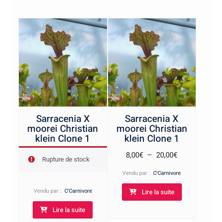
Sarracenia X
Sarracenia X
moorei Christian
moorei Christian
klein Clone 1
klein Clone 1
Plage
8,00
€
–
20,00
€
Rupture de stock
de
Vendu par :
C'Carnivore
prix :
Lire la suite
Vendu par :
C'Carnivore
8,00€
à
Lire la suite
20,00€