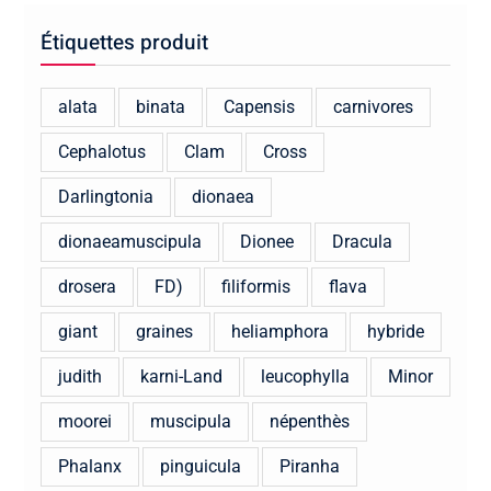
Étiquettes produit
alata
binata
Capensis
carnivores
Cephalotus
Clam
Cross
Darlingtonia
dionaea
dionaeamuscipula
Dionee
Dracula
drosera
FD)
filiformis
flava
giant
graines
heliamphora
hybride
judith
karni-Land
leucophylla
Minor
moorei
muscipula
népenthès
Phalanx
pinguicula
Piranha