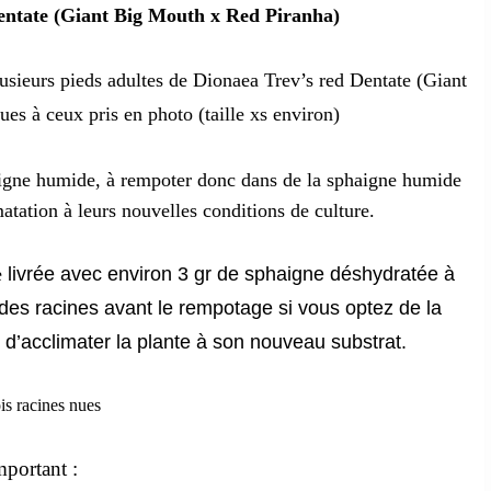
piranha
entate (Giant Big Mouth x Red Piranha)
)
cultivar
lusieurs pieds adultes de Dionaea Trev’s red Dentate (Giant
es à ceux pris en photo (taille xs environ)
haigne humide, à rempoter donc dans de la sphaigne humide
imatation à leurs nouvelles conditions de culture.
e
livrée avec environ 3 gr de sphaigne
déshydratée à
 des racines avant le rempotage si vous optez de la
 d’acclimater la plante à son nouveau substrat.
is racines nues
mportant :