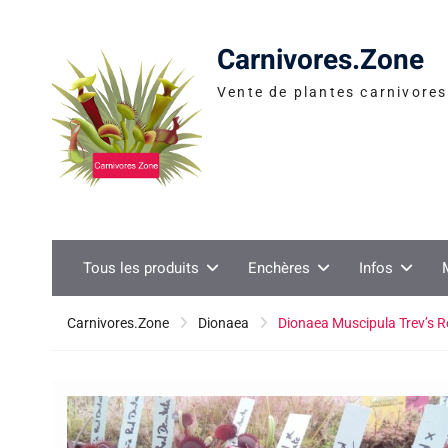
Skip
to
Carnivores.Zone
content
Vente de plantes carnivores 
Tous les produits
Enchères
Infos
Carnivores.Zone
Dionaea
Dionaea Muscipula Trev’s Re