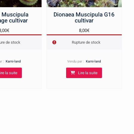
 Muscipula
Dionaea Muscipula G16
age cultivar
cultivar
8,00
€
8,00
€
ure de stock
Rupture de stock
ar :
Karni-land
Vendu par :
Karni-land
ire la suite
Lire la suite