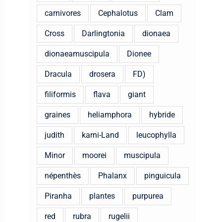
carnivores
Cephalotus
Clam
Cross
Darlingtonia
dionaea
dionaeamuscipula
Dionee
Dracula
drosera
FD)
filiformis
flava
giant
graines
heliamphora
hybride
judith
karni-Land
leucophylla
Minor
moorei
muscipula
népenthès
Phalanx
pinguicula
Piranha
plantes
purpurea
red
rubra
rugelii