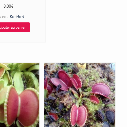
8,00
€
u par :
Karni-land
jouter au panier