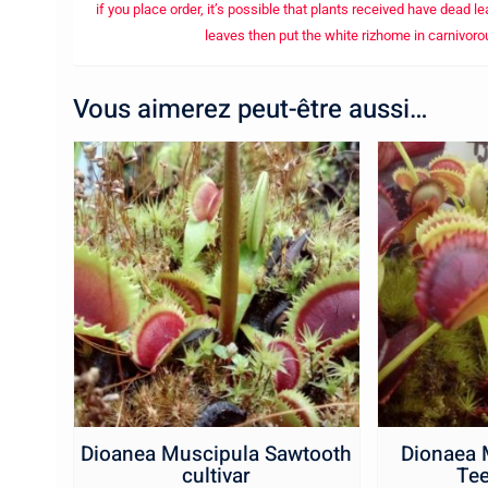
if you place order, it’s possible that plants received have dead 
leaves then put the white rizhome in carnivor
Vous aimerez peut-être aussi…
Dioanea Muscipula Sawtooth
Dionaea 
cultivar
Tee