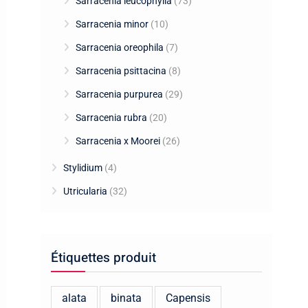
Sarracenia leucophylla
(73)
Sarracenia minor
(10)
Sarracenia oreophila
(7)
Sarracenia psittacina
(8)
Sarracenia purpurea
(29)
Sarracenia rubra
(20)
Sarracenia x Moorei
(26)
Stylidium
(4)
Utricularia
(32)
Étiquettes produit
alata
binata
Capensis