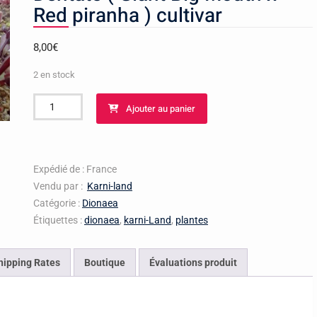
Red piranha ) cultivar
8,00
€
2 en stock
quantité
Ajouter au panier
de
Dionaea
Muscipula
Trev's
Expédié de : France
Red
Vendu par :
Karni-land
Dentate
Catégorie :
Dionaea
(
Étiquettes :
dionaea
,
karni-Land
,
plantes
Giant
Big
hipping Rates
Boutique
Évaluations produit
Mouth
x
Red