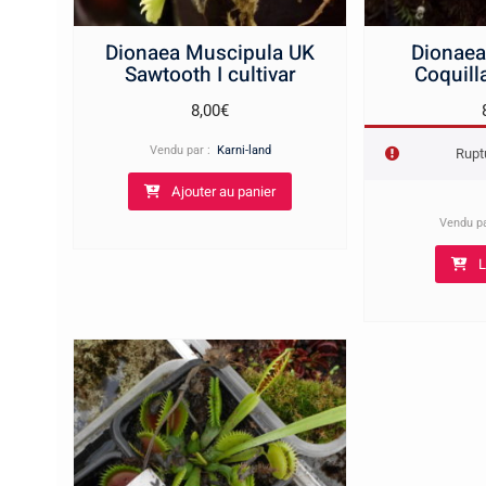
Dionaea Muscipula UK
Dionaea
Sawtooth I cultivar
Coquill
8,00
€
Vendu par :
Karni-land
Rupt
Ajouter au panier
Vendu p
L