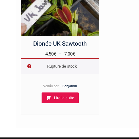
Dionée UK Sawtooth
Plage
4,50
€
–
7,00
€
de
Rupture de stock
prix :
4,50€
à
Vendu par :
Benjamin
7,00€
Lire la suite