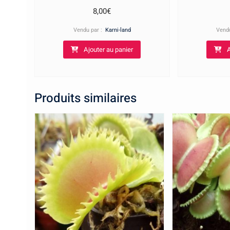
8,00
€
Vendu par :
Karni-land
Vend
Ajouter au panier
A
Produits similaires