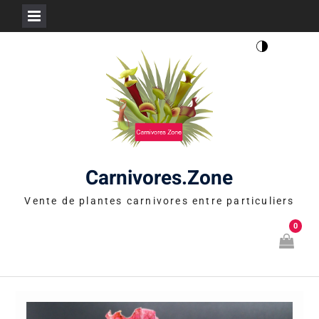
Skip
to
content
Carnivores.Zone
Vente de plantes carnivores entre particuliers
0