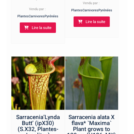
Vendu par :
Vendu par :
PlantesCarnivoresPyrénées
PlantesCarnivoresPyrénées
Lire la suite
Lire la suite
Sarracenia’Lynda
Sarracenia alata X
Butt’ (ipX30)
flava* `Maxima`
(S.X32, Plantes-
Plant grows to