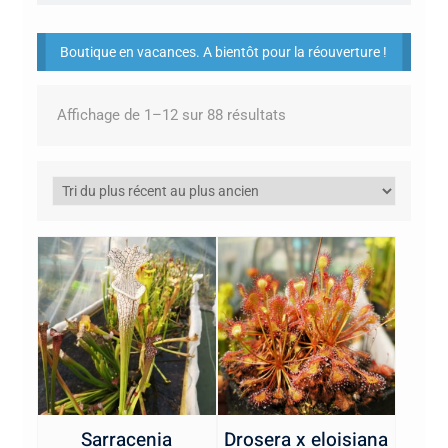
Boutique en vacances. A bientôt pour la réouverture !
Trié
Affichage de 1–12 sur 88 résultats
du
plus
récent
au
plus
ancien
Sarracenia
Drosera x eloisiana