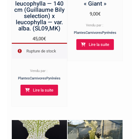
leucophylla — 140
« Giant »
cm (Guillaume Bily
9,00
€
selection) x
leucophylla — var.
Vendu par :
alba. (SL09,MK)
PlantesCarnivoresPyrénées
45,00
€
Lire la suite
Rupture de stock
Vendu par :
PlantesCarnivoresPyrénées
Lire la suite