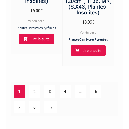
Insolites)
120cm (H136, MK)
(S.X43, Plantes-
16,00
€
Insolites)
Vendu par :
18,99
€
PlantesCarnivoresPyrénées
Vendu par :
Lire la suite
PlantesCarnivoresPyrénées
Lire la suite
1
2
3
4
…
6
7
8
→