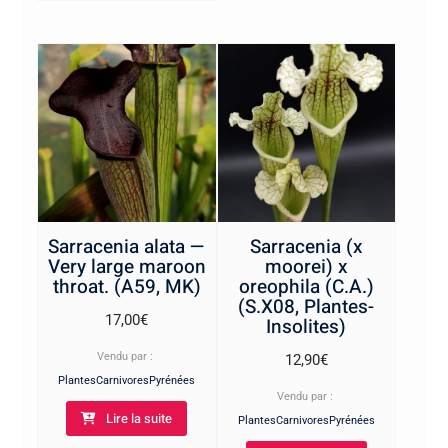
Sarracenia alata —
Sarracenia (x
Very large maroon
moorei) x
throat. (A59, MK)
oreophila (C.A.)
(S.X08, Plantes-
17,00
€
Insolites)
Vendu par :
12,90
€
PlantesCarnivoresPyrénées
Vendu par :
Lire la suite
PlantesCarnivoresPyrénées