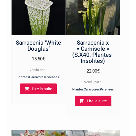
Sarracenia ‘White
Sarracenia x
Douglas’
« Camisole »
(S.X40, Plantes-
15,50
€
Insolites)
Vendu par :
22,00
€
PlantesCarnivoresPyrénées
Vendu par :
Lire la suite
PlantesCarnivoresPyrénées
Lire la suite