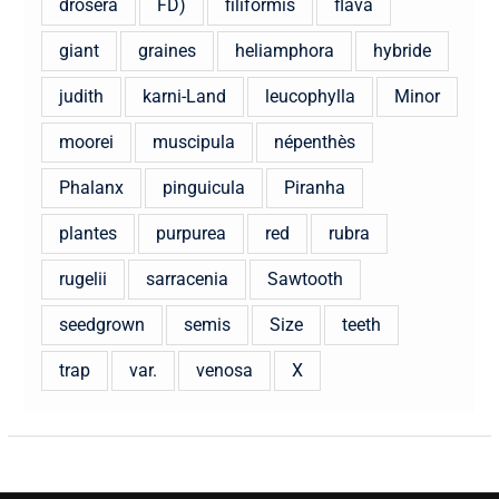
drosera
FD)
filiformis
flava
giant
graines
heliamphora
hybride
judith
karni-Land
leucophylla
Minor
moorei
muscipula
népenthès
Phalanx
pinguicula
Piranha
plantes
purpurea
red
rubra
rugelii
sarracenia
Sawtooth
seedgrown
semis
Size
teeth
trap
var.
venosa
X