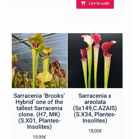
Lire la suite
Sarracenia ‘Brooks’
Sarracenia x
Hybrid’ one of the
areolata
tallest Sarracenia
(Sx149,C.AZAIS)
clone. (H7, MK)
(S.X34, Plantes-
(S.X01, Plantes-
Insolites)
Insolites)
18,00
€
19,99
€