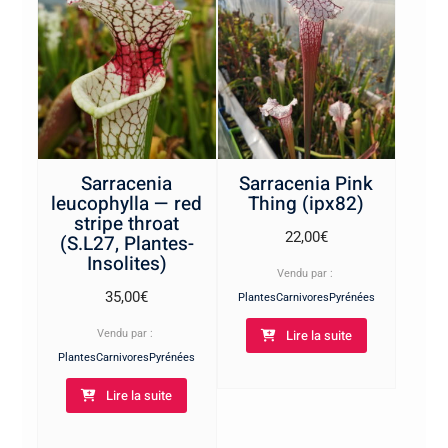
Sarracenia
Sarracenia Pink
leucophylla — red
Thing (ipx82)
stripe throat
22,00
€
(S.L27, Plantes-
Insolites)
Vendu par :
35,00
€
PlantesCarnivoresPyrénées
Lire la suite
Vendu par :
PlantesCarnivoresPyrénées
Lire la suite