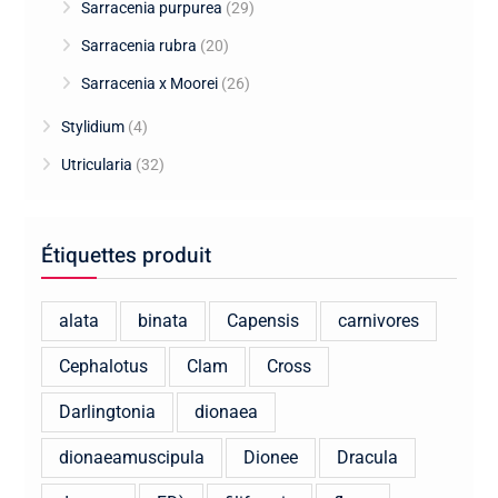
Sarracenia purpurea
(29)
Sarracenia rubra
(20)
Sarracenia x Moorei
(26)
Stylidium
(4)
Utricularia
(32)
Étiquettes produit
alata
binata
Capensis
carnivores
Cephalotus
Clam
Cross
Darlingtonia
dionaea
dionaeamuscipula
Dionee
Dracula