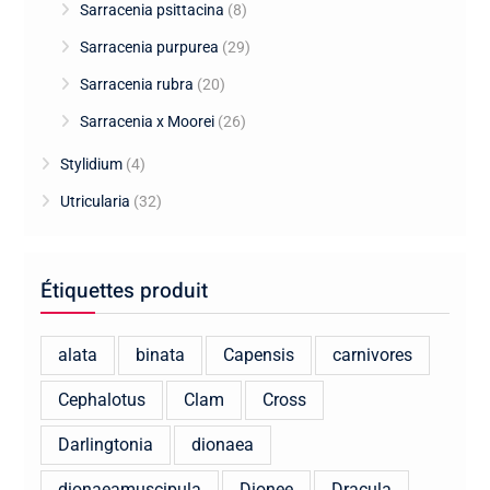
Sarracenia psittacina
(8)
Sarracenia purpurea
(29)
Sarracenia rubra
(20)
Sarracenia x Moorei
(26)
Stylidium
(4)
Utricularia
(32)
Étiquettes produit
alata
binata
Capensis
carnivores
Cephalotus
Clam
Cross
Darlingtonia
dionaea
dionaeamuscipula
Dionee
Dracula