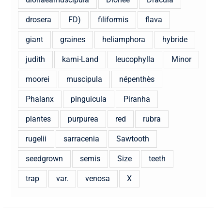
drosera
FD)
filiformis
flava
giant
graines
heliamphora
hybride
judith
karni-Land
leucophylla
Minor
moorei
muscipula
népenthès
Phalanx
pinguicula
Piranha
plantes
purpurea
red
rubra
rugelii
sarracenia
Sawtooth
seedgrown
semis
Size
teeth
trap
var.
venosa
X