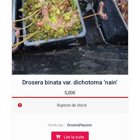
Drosera binata var. dichotoma ‘nain’
5,00
€
Rupture de stock
Vendu par :
DroseraPassion
Lire la suite