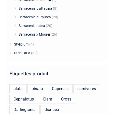
Sarracenia psittacina
(8)
Sarracenia purpurea
(29)
Sarracenia rubra
(20)
Sarracenia x Moorei
(26)
Stylidium
(4)
Utricularia
(32)
Étiquettes produit
alata
binata
Capensis
carnivores
Cephalotus
Clam
Cross
Darlingtonia
dionaea