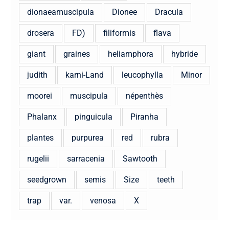
dionaeamuscipula
Dionee
Dracula
drosera
FD)
filiformis
flava
giant
graines
heliamphora
hybride
judith
karni-Land
leucophylla
Minor
moorei
muscipula
népenthès
Phalanx
pinguicula
Piranha
plantes
purpurea
red
rubra
rugelii
sarracenia
Sawtooth
seedgrown
semis
Size
teeth
trap
var.
venosa
X