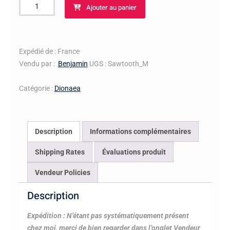
quantité
Ajouter au panier
de
Dionée
UK
Sawtooth
Expédié de : France
Vendu par :
Benjamin
UGS :
Sawtooth_M
Catégorie :
Dionaea
Description
Informations complémentaires
Shipping Rates
Évaluations produit
Vendeur Policies
Description
Expédition : N’étant pas systématiquement présent
chez moi, merci de bien regarder dans l’onglet Vendeur