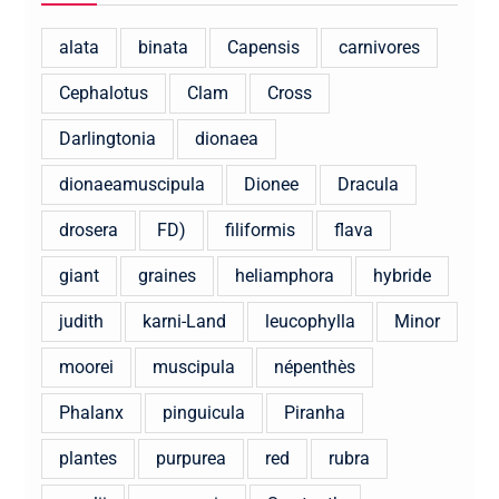
alata
binata
Capensis
carnivores
Cephalotus
Clam
Cross
Darlingtonia
dionaea
dionaeamuscipula
Dionee
Dracula
drosera
FD)
filiformis
flava
giant
graines
heliamphora
hybride
judith
karni-Land
leucophylla
Minor
moorei
muscipula
népenthès
Phalanx
pinguicula
Piranha
plantes
purpurea
red
rubra