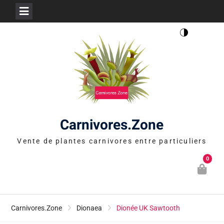
Skip
to
content
Carnivores.Zone
Vente de plantes carnivores entre particuliers
0
Carnivores.Zone
Dionaea
Dionée UK Sawtooth