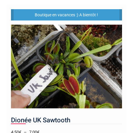
Boutique en vacances :) A bientôt !
Dionée UK Sawtooth
Plage
4,50
€
–
7,00
€