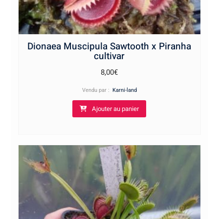
Dionaea Muscipula Sawtooth x Piranha
cultivar
8,00
€
Vendu par :
Karni-land
Ajouter au panier