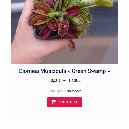
Dionaea Muscipula « Green Swamp »
Plage
10,00
€
–
12,00
€
de
Vendu par :
C'Carnivore
prix :
Lire la suite
10,00€
à
12,00€