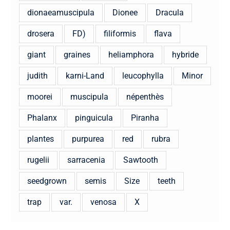
dionaeamuscipula
Dionee
Dracula
drosera
FD)
filiformis
flava
giant
graines
heliamphora
hybride
judith
karni-Land
leucophylla
Minor
moorei
muscipula
népenthès
Phalanx
pinguicula
Piranha
plantes
purpurea
red
rubra
rugelii
sarracenia
Sawtooth
seedgrown
semis
Size
teeth
trap
var.
venosa
X