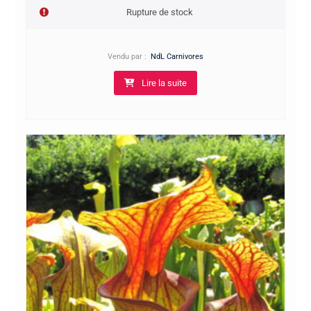
de
Rupture de stock
prix :
7,00€
à
Vendu par :
NdL Carnivores
12,00€
Lire la suite