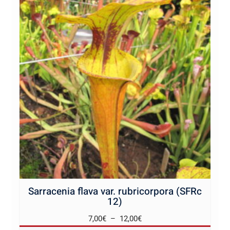
Sarracenia flava var. rubricorpora (SFRc
12)
Plage
7,00
€
–
12,00
€