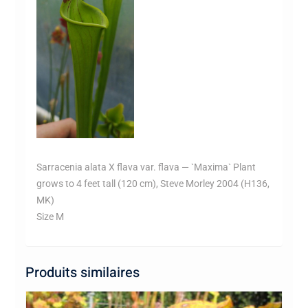
Sarracenia alata X flava var. flava — `Maxima` Plant
grows to 4 feet tall (120 cm), Steve Morley 2004 (H136,
MK)
Size M
Produits similaires