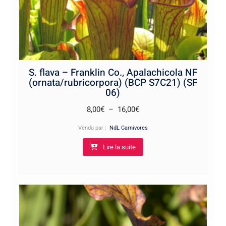
S. flava – Franklin Co., Apalachicola NF
(ornata/rubricorpora) (BCP S7C21) (SF
06)
Plage
8,00
€
–
16,00
€
de
Vendu par :
NdL Carnivores
prix :
Lire la suite
8,00€
à
16,00€