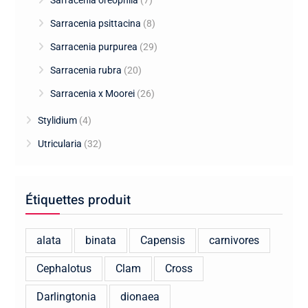
Sarracenia oreophila
(7)
Sarracenia psittacina
(8)
Sarracenia purpurea
(29)
Sarracenia rubra
(20)
Sarracenia x Moorei
(26)
Stylidium
(4)
Utricularia
(32)
Étiquettes produit
alata
binata
Capensis
carnivores
Cephalotus
Clam
Cross
Darlingtonia
dionaea