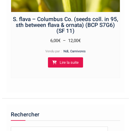
S. flava – Columbus Co. (seeds coll. in 95,
sth between flava & ornata) (BCP S7G6)
(SF 11)
Plage
6,00
€
–
12,00
€
de
Vendu par :
NdL Carnivores
prix :
Lire la suite
6,00€
à
12,00€
Rechercher
Recherche