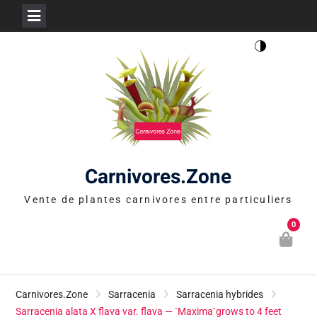
Skip
to
content
Carnivores.Zone
Vente de plantes carnivores entre particuliers
0
Carnivores.Zone
Sarracenia
Sarracenia hybrides
Sarracenia alata X flava var. flava — `Maxima`grows to 4 feet