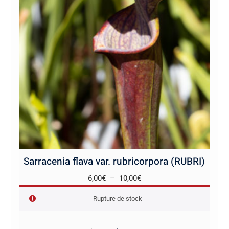
Sarracenia flava var. rubricorpora (RUBRI)
Plage
6,00
€
–
10,00
€
de
Rupture de stock
prix :
6,00€