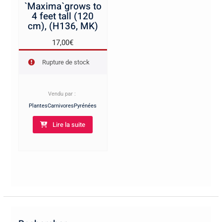
`Maxima`grows to
4 feet tall (120
cm), (H136, MK)
17,00
€
Rupture de stock
Vendu par :
PlantesCarnivoresPyrénées
Lire la suite