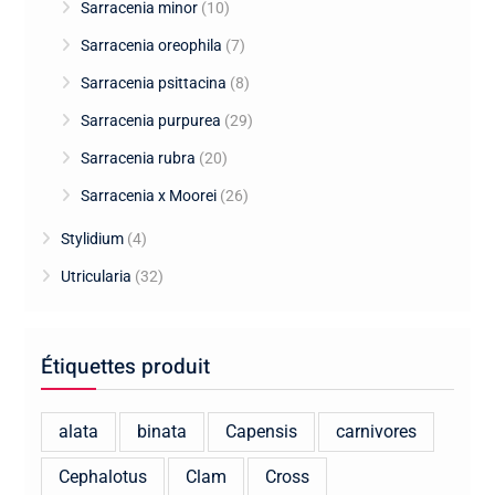
Sarracenia minor
(10)
Sarracenia oreophila
(7)
Sarracenia psittacina
(8)
Sarracenia purpurea
(29)
Sarracenia rubra
(20)
Sarracenia x Moorei
(26)
Stylidium
(4)
Utricularia
(32)
Étiquettes produit
alata
binata
Capensis
carnivores
Cephalotus
Clam
Cross