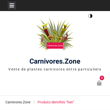
Skip
to
content
Carnivores.Zone
Vente de plantes carnivores entre particuliers
0
Carnivores.Zone
Produits identifiés “feet”