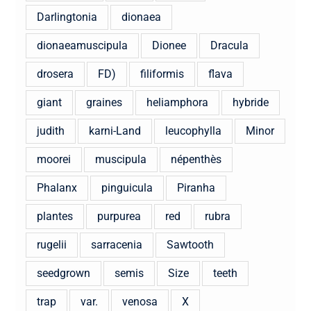
Darlingtonia
dionaea
dionaeamuscipula
Dionee
Dracula
drosera
FD)
filiformis
flava
giant
graines
heliamphora
hybride
judith
karni-Land
leucophylla
Minor
moorei
muscipula
népenthès
Phalanx
pinguicula
Piranha
plantes
purpurea
red
rubra
rugelii
sarracenia
Sawtooth
seedgrown
semis
Size
teeth
trap
var.
venosa
X