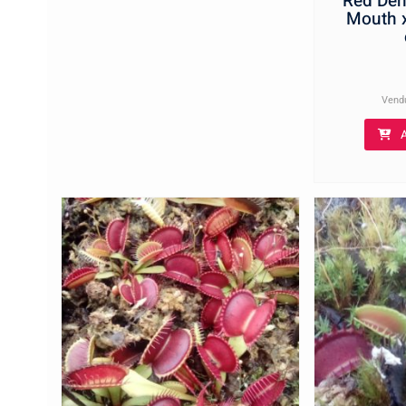
Red Dent
Mouth x
Vend
A