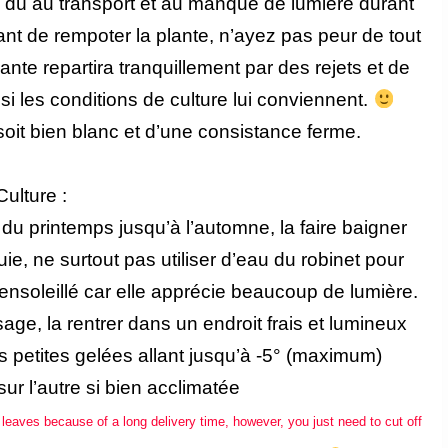
ste dû au transport et au manque de lumière durant
avant de rempoter la plante, n’ayez pas peur de tout
lante repartira tranquillement par des rejets et de
si les conditions de culture lui conviennent.
soit bien blanc et d’une
consistance
ferme.
Culture :
u printemps jusqu’à l’automne, la faire baigner
e, ne surtout pas utiliser d’eau du robinet pour
 ensoleillé car elle apprécie beaucoup de lumière.
sage, la rentrer dans un endroit frais et lumineux
s petites gelées allant jusqu’à -5° (maximum)
ur l’autre si bien acclimatée
d leaves because of a long delivery time, however, you just need to cut off