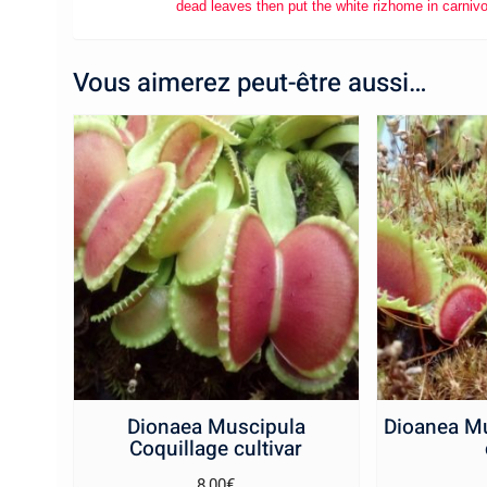
dead leaves then put the white rizhome in carniv
Vous aimerez peut-être aussi…
Dionaea Muscipula
Dioanea M
Coquillage cultivar
8,00
€