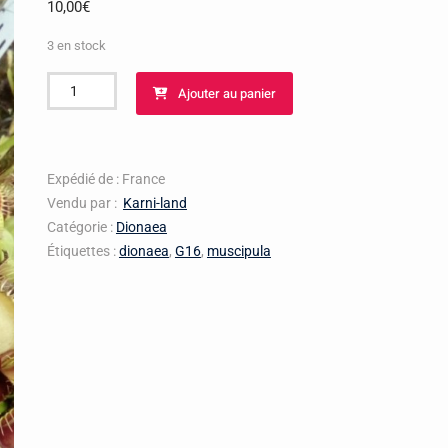
10,00
€
3 en stock
quantité
Ajouter au panier
de
Dionaea
Muscipula
Giant
Expédié de : France
Shark
Vendu par :
Karni-land
Catégorie :
Dionaea
Étiquettes :
dionaea
,
G16
,
muscipula