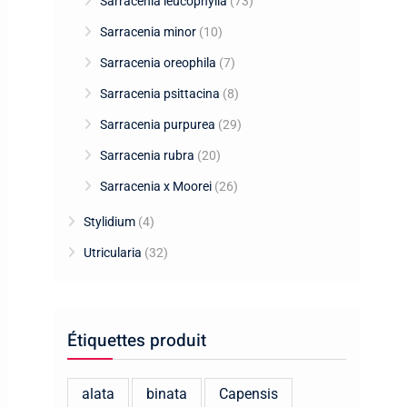
Sarracenia leucophylla
(73)
Sarracenia minor
(10)
Sarracenia oreophila
(7)
Sarracenia psittacina
(8)
Sarracenia purpurea
(29)
Sarracenia rubra
(20)
Sarracenia x Moorei
(26)
Stylidium
(4)
Utricularia
(32)
Étiquettes produit
alata
binata
Capensis