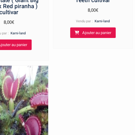
ate ( Giant Big
Teeth cultivar
 Red piranha )
8,00
€
cultivar
Vendu par :
Karni-land
8,00
€
Ajouter au panier
u par :
Karni-land
jouter au panier