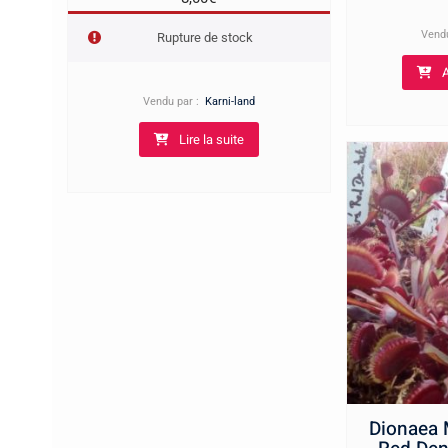
Vend
Rupture de stock
A
Vendu par :
Karni-land
Lire la suite
Dionaea 