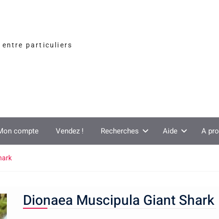
entre particuliers
Mon compte
Vendez !
Recherches
Aide
A pr
hark
Dionaea Muscipula Giant Shark