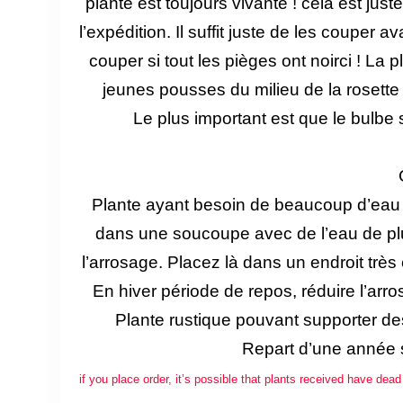
plante est toujours vivante ! cela est ju
l’expédition. Il suffit juste de les couper 
couper si tout les pièges ont noirci ! L
a p
jeunes pousses du milieu de la rosette 
Le
plus important est que le bulbe 
Plante ayant besoin de beaucoup d’eau d
dans une soucoupe avec de l’eau de plui
l’arrosage. Placez là dans un endroit très
En hiver période de repos, réduire l’arro
Plante rustique pouvant supporter de
Repart d’une année s
if you place order, it’s possible that plants received have dea