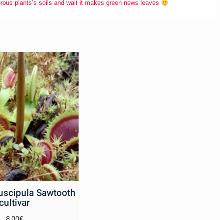
orous plants’s soils and wait it makes green news leaves
uscipula Sawtooth
cultivar
8,00
€