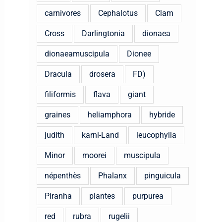
carnivores
Cephalotus
Clam
Cross
Darlingtonia
dionaea
dionaeamuscipula
Dionee
Dracula
drosera
FD)
filiformis
flava
giant
graines
heliamphora
hybride
judith
karni-Land
leucophylla
Minor
moorei
muscipula
népenthès
Phalanx
pinguicula
Piranha
plantes
purpurea
red
rubra
rugelii