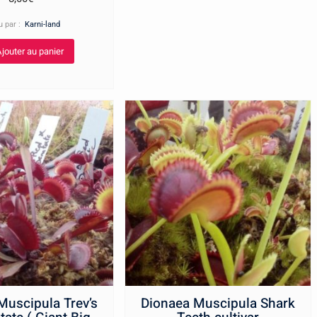
u par :
Karni-land
jouter au panier
Muscipula Trev’s
Dionaea Muscipula Shark