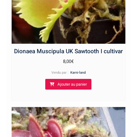
Dionaea Muscipula UK Sawtooth I cultivar
8,00
€
Vendu par :
Karni-land
Ajouter au panier