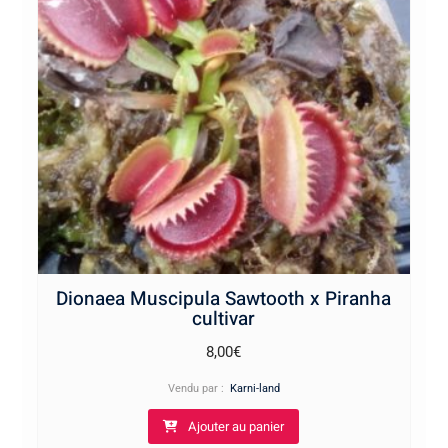
Dionaea Muscipula Sawtooth x Piranha
cultivar
8,00
€
Vendu par :
Karni-land
Ajouter au panier