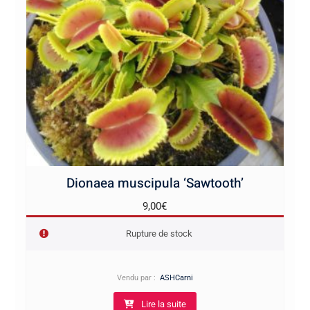
Dionaea muscipula ‘Sawtooth’
9,00
€
Rupture de stock
Vendu par :
ASHCarni
Lire la suite