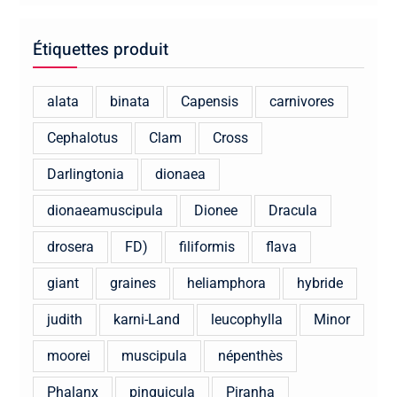
Étiquettes produit
alata
binata
Capensis
carnivores
Cephalotus
Clam
Cross
Darlingtonia
dionaea
dionaeamuscipula
Dionee
Dracula
drosera
FD)
filiformis
flava
giant
graines
heliamphora
hybride
judith
karni-Land
leucophylla
Minor
moorei
muscipula
népenthès
Phalanx
pinguicula
Piranha