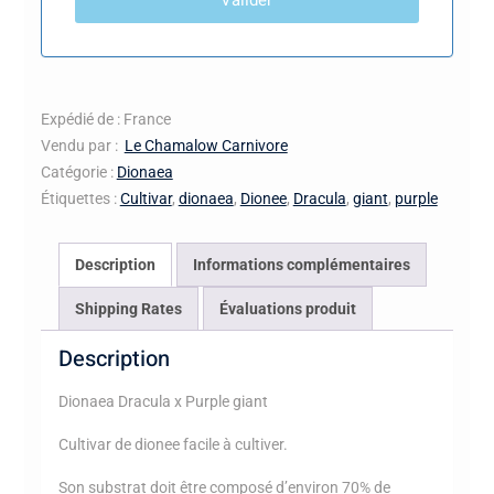
Expédié de : France
Vendu par :
Le Chamalow Carnivore
Catégorie :
Dionaea
Étiquettes :
Cultivar
,
dionaea
,
Dionee
,
Dracula
,
giant
,
purple
Description
Informations complémentaires
Shipping Rates
Évaluations produit
Description
Dionaea Dracula x Purple giant
Cultivar de dionee facile à cultiver.
Son substrat doit être composé d’environ 70% de