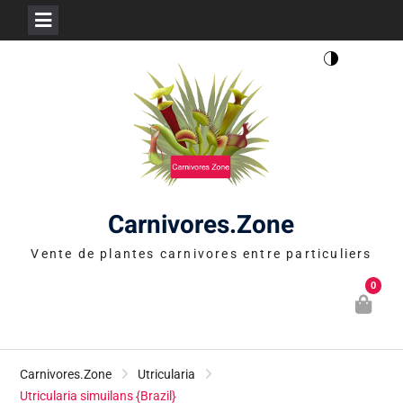
Skip
to
content
Carnivores.Zone
Vente de plantes carnivores entre particuliers
0
Carnivores.Zone
Utricularia
Utricularia simuilans {Brazil}