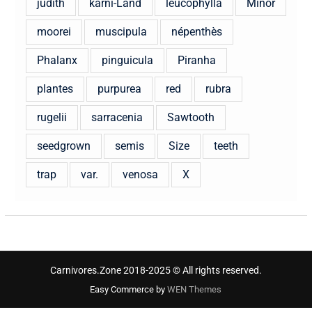
judith
karni-Land
leucophylla
Minor
moorei
muscipula
népenthès
Phalanx
pinguicula
Piranha
plantes
purpurea
red
rubra
rugelii
sarracenia
Sawtooth
seedgrown
semis
Size
teeth
trap
var.
venosa
X
Carnivores.Zone 2018-2025 © All rights reserved.
Easy Commerce by
WEN Themes