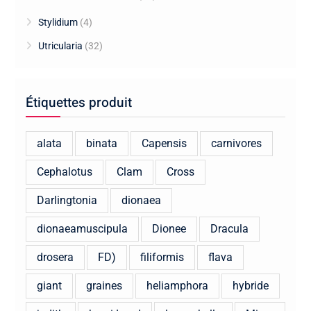
Stylidium
(4)
Utricularia
(32)
Étiquettes produit
alata
binata
Capensis
carnivores
Cephalotus
Clam
Cross
Darlingtonia
dionaea
dionaeamuscipula
Dionee
Dracula
drosera
FD)
filiformis
flava
giant
graines
heliamphora
hybride