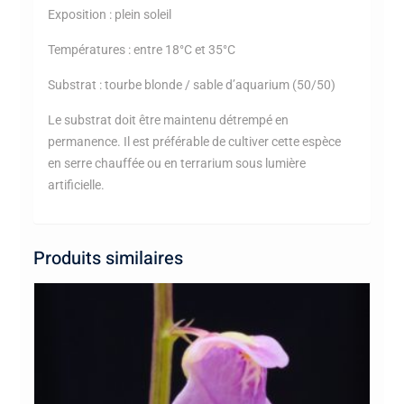
Exposition : plein soleil
Températures : entre 18°C et 35°C
Substrat : tourbe blonde / sable d’aquarium (50/50)
Le substrat doit être maintenu détrempé en
permanence. Il est préférable de cultiver cette espèce
en serre chauffée ou en terrarium sous lumière
artificielle.
Produits similaires