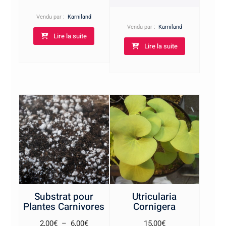
Vendu par :
Karniland
Vendu par :
Karniland
Lire la suite
Lire la suite
Substrat pour
Utricularia
Plantes Carnivores
Cornigera
Plage
2,00
€
–
6,00
€
15,00
€