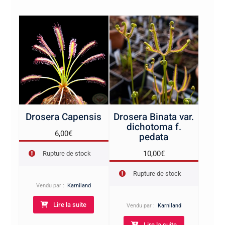
Drosera Capensis
Drosera Binata var.
dichotoma f.
6,00
€
pedata
10,00
€
Rupture de stock
Rupture de stock
Vendu par :
Karniland
Lire la suite
Vendu par :
Karniland
Lire la suite