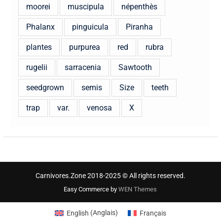
moorei
muscipula
népenthès
Phalanx
pinguicula
Piranha
plantes
purpurea
red
rubra
rugelii
sarracenia
Sawtooth
seedgrown
semis
Size
teeth
trap
var.
venosa
X
Carnivores.Zone 2018-2025 © All rights reserved.
Easy Commerce by
WEN Themes
English
(
Anglais
)
Français