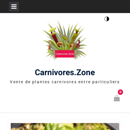
Skip
to
content
Carnivores.Zone
Vente de plantes carnivores entre particuliers
0