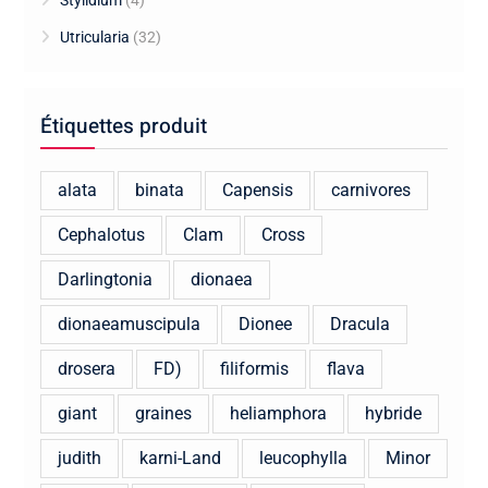
Stylidium
(4)
Utricularia
(32)
Étiquettes produit
alata
binata
Capensis
carnivores
Cephalotus
Clam
Cross
Darlingtonia
dionaea
dionaeamuscipula
Dionee
Dracula
drosera
FD)
filiformis
flava
giant
graines
heliamphora
hybride
judith
karni-Land
leucophylla
Minor