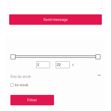
-
€
Minimum Price
Maximum Price
État du stock
En stock
Filtrer