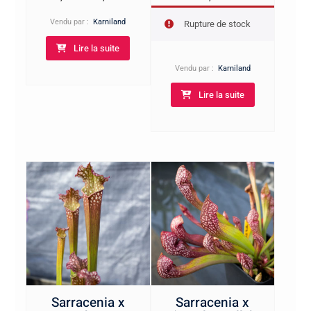
de
Vendu par :
Karniland
Rupture de stock
prix :
Lire la suite
2,00€
à
Vendu par :
Karniland
6,00€
Lire la suite
Sarracenia x
Sarracenia x