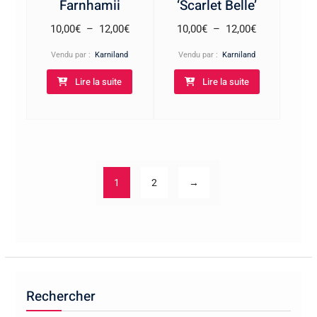
Farnhamii
‘Scarlet Belle’
Plage
Plage
10,00
€
–
12,00
€
10,00
€
–
12,00
€
de
de
Vendu par :
Karniland
Vendu par :
Karniland
prix :
prix :
Lire la suite
Lire la suite
10,00€
10,00€
à
à
12,00€
12,00€
1
2
→
Rechercher