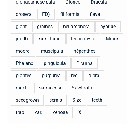
dionaeamuscipula
Dionee
Dracula
drosera
FD)
filiformis
flava
giant
graines
heliamphora
hybride
judith
karni-Land
leucophylla
Minor
moorei
muscipula
népenthès
Phalanx
pinguicula
Piranha
plantes
purpurea
red
rubra
rugelii
sarracenia
Sawtooth
seedgrown
semis
Size
teeth
trap
var.
venosa
X