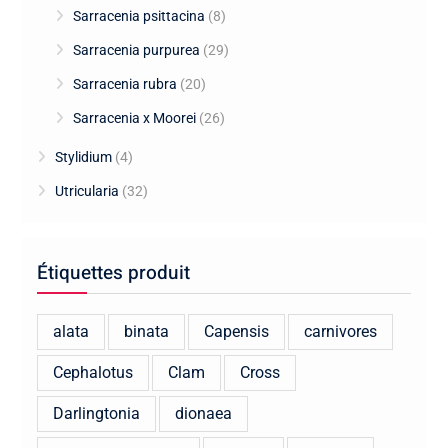
Sarracenia psittacina
(8)
Sarracenia purpurea
(29)
Sarracenia rubra
(20)
Sarracenia x Moorei
(26)
Stylidium
(4)
Utricularia
(32)
Étiquettes produit
alata
binata
Capensis
carnivores
Cephalotus
Clam
Cross
Darlingtonia
dionaea