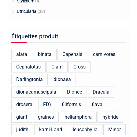
Stylidium
(4)
Utricularia
(32)
Étiquettes produit
alata
binata
Capensis
carnivores
Cephalotus
Clam
Cross
Darlingtonia
dionaea
dionaeamuscipula
Dionee
Dracula
drosera
FD)
filiformis
flava
giant
graines
heliamphora
hybride
judith
karni-Land
leucophylla
Minor