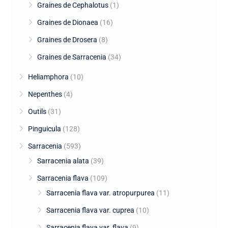
Graines de Cephalotus
(1)
Graines de Dionaea
(16)
Graines de Drosera
(8)
Graines de Sarracenia
(34)
Heliamphora
(10)
Nepenthes
(4)
Outils
(31)
Pinguicula
(128)
Sarracenia
(593)
Sarracenia alata
(39)
Sarracenia flava
(109)
Sarracenia flava var. atropurpurea
(11)
Sarracenia flava var. cuprea
(10)
Sarracenia flava var. flava
(9)