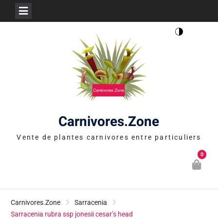
Skip
to
content
Carnivores.Zone
Vente de plantes carnivores entre particuliers
0
Carnivores.Zone
Sarracenia
Sarracenia rubra ssp jonesii cesar’s head