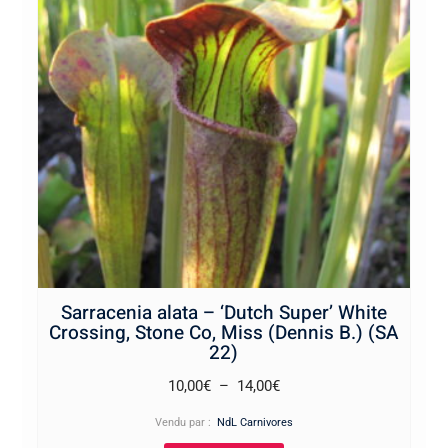
Sarracenia alata – ‘Dutch Super’ White
Crossing, Stone Co, Miss (Dennis B.) (SA
22)
Plage
10,00
€
–
14,00
€
de
Vendu par :
NdL Carnivores
prix :