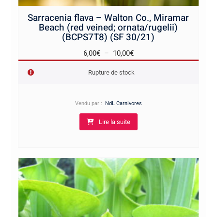
Sarracenia flava – Walton Co., Miramar
Beach (red veined; ornata/rugelii)
(BCPS7T8) (SF 30/21)
Plage
6,00
€
–
10,00
€
de
Rupture de stock
prix :
6,00€
à
Vendu par :
NdL Carnivores
10,00€
Lire la suite