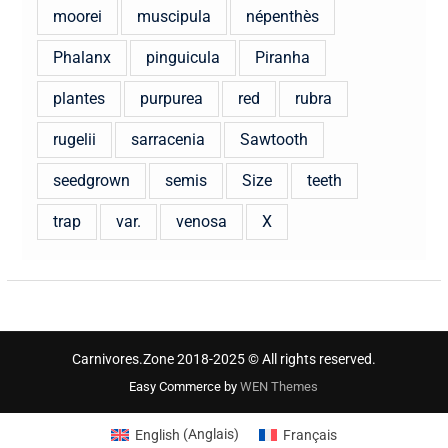
moorei
muscipula
népenthès
Phalanx
pinguicula
Piranha
plantes
purpurea
red
rubra
rugelii
sarracenia
Sawtooth
seedgrown
semis
Size
teeth
trap
var.
venosa
X
Carnivores.Zone 2018-2025 © All rights reserved.
Easy Commerce by
WEN Themes
English
(
Anglais
)
Français