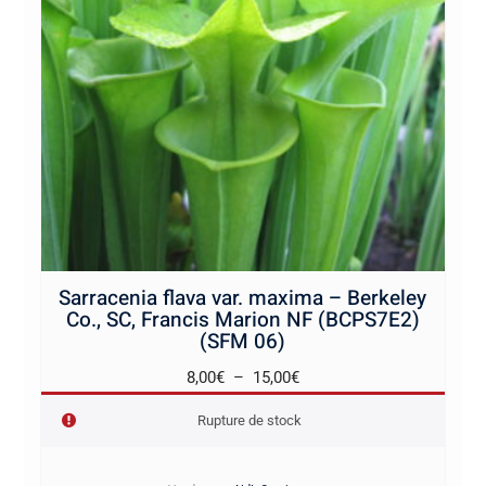
Sarracenia flava var. maxima – Berkeley
Co., SC, Francis Marion NF (BCPS7E2)
(SFM 06)
Plage
8,00
€
–
15,00
€
de
Rupture de stock
prix :
8,00€