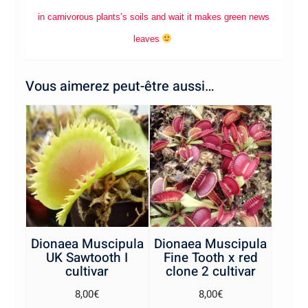
in carnivorous plants’s soils and wait it makes green news
leaves
Vous aimerez peut-être aussi…
Dionaea Muscipula
Dionaea Muscipula
UK Sawtooth I
Fine Tooth x red
cultivar
clone 2 cultivar
8,00
€
8,00
€