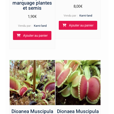
marquage plantes
8,00
€
et semis
Vendu par :
Karni-land
1,90
€
Ajouter au panier
Vendu par :
Karni-land
Ajouter au panier
Dioanea Muscipula
Dionaea Muscipula