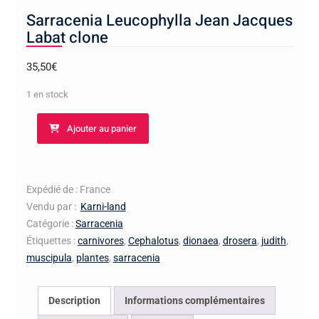
Sarracenia Leucophylla Jean Jacques
Labat clone
35,50
€
1 en stock
quantité
Ajouter au panier
de
Sarracenia
Leucophylla
Jean
Expédié de : France
Jacques
Vendu par :
Karni-land
Labat
Catégorie :
Sarracenia
clone
Étiquettes :
carnivores
,
Cephalotus
,
dionaea
,
drosera
,
judith
,
muscipula
,
plantes
,
sarracenia
Description
Informations complémentaires