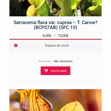
Sarracenia flava var. cuprea – T. Carow?
(BCPS7AB) (SFC 10)
Plage
6,00
€
–
15,00
€
de
Rupture de stock
prix :
6,00€
à
Vendu par :
NdL Carnivores
15,00€
Lire la suite