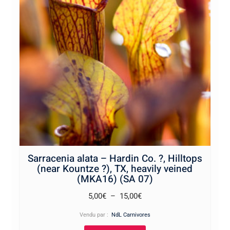
Sarracenia alata – Hardin Co. ?, Hilltops
(near Kountze ?), TX, heavily veined
(MKA16) (SA 07)
Plage
5,00
€
–
15,00
€
de
Vendu par :
NdL Carnivores
prix :