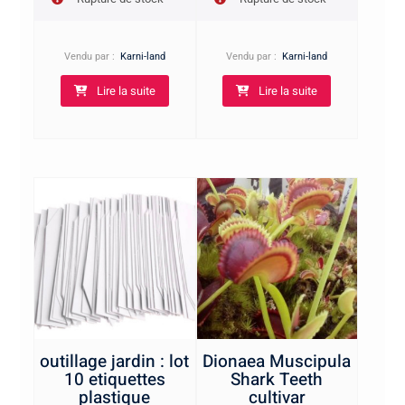
Vendu par :
Karni-land
Vendu par :
Karni-land
Lire la suite
Lire la suite
outillage jardin : lot
Dionaea Muscipula
10 etiquettes
Shark Teeth
plastique
cultivar