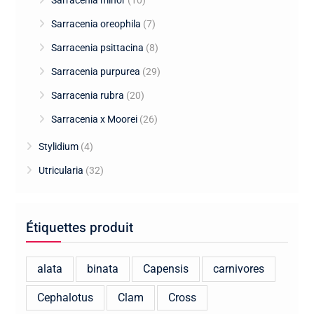
Sarracenia minor
(10)
Sarracenia oreophila
(7)
Sarracenia psittacina
(8)
Sarracenia purpurea
(29)
Sarracenia rubra
(20)
Sarracenia x Moorei
(26)
Stylidium
(4)
Utricularia
(32)
Étiquettes produit
alata
binata
Capensis
carnivores
Cephalotus
Clam
Cross