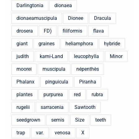
Darlingtonia
dionaea
dionaeamuscipula
Dionee
Dracula
drosera
FD)
filiformis
flava
giant
graines
heliamphora
hybride
judith
karni-Land
leucophylla
Minor
moorei
muscipula
népenthès
Phalanx
pinguicula
Piranha
plantes
purpurea
red
rubra
rugelii
sarracenia
Sawtooth
seedgrown
semis
Size
teeth
trap
var.
venosa
X