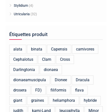
Stylidium
(4)
Utricularia
(32)
Étiquettes produit
alata
binata
Capensis
carnivores
Cephalotus
Clam
Cross
Darlingtonia
dionaea
dionaeamuscipula
Dionee
Dracula
drosera
FD)
filiformis
flava
giant
graines
heliamphora
hybride
judith
karni-Land
leucophylla
Minor