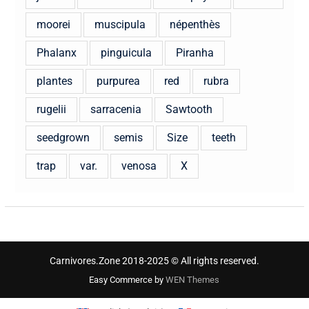
moorei
muscipula
népenthès
Phalanx
pinguicula
Piranha
plantes
purpurea
red
rubra
rugelii
sarracenia
Sawtooth
seedgrown
semis
Size
teeth
trap
var.
venosa
X
Carnivores.Zone 2018-2025 © All rights reserved.
Easy Commerce by
WEN Themes