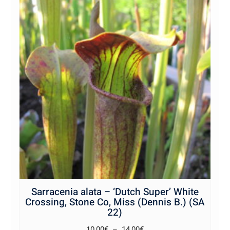
Sarracenia alata – ‘Dutch Super’ White
Crossing, Stone Co, Miss (Dennis B.) (SA
22)
Plage
10,00
€
–
14,00
€