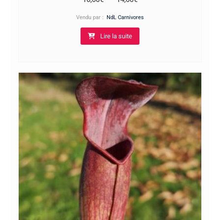
de
Vendu par :
NdL Carnivores
prix :
Lire la suite
10,00€
à
14,00€