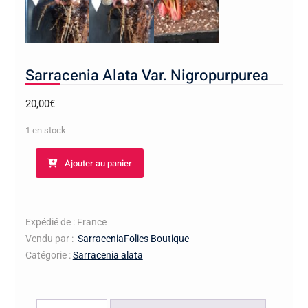
Sarracenia Alata Var. Nigropurpurea
20,00
€
1 en stock
quantité
Ajouter au panier
de
Sarracenia
Alata
Var.
Expédié de : France
Nigropurpurea
Vendu par :
SarraceniaFolies Boutique
Catégorie :
Sarracenia alata