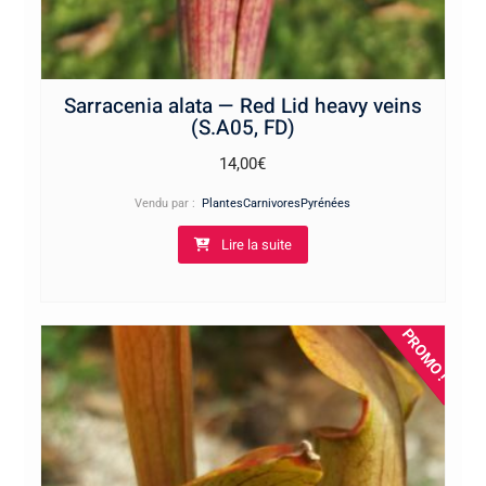
Sarracenia alata — Red Lid heavy veins
(S.A05, FD)
14,00
€
Vendu par :
PlantesCarnivoresPyrénées
Lire la suite
PROMO !