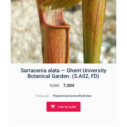
Sarracenia alata — Ghent University
Botanical Garden. (S.A02, FD)
Le
Le
9,00
€
7,00
€
prix
prix
Vendu par :
PlantesCarnivoresPyrénées
initial
actuel
Lire la suite
était :
est :
9,00€.
7,00€.