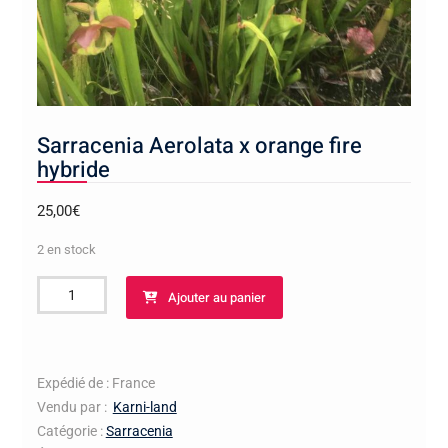
Sarracenia Aerolata x orange fire
hybride
25,00
€
2 en stock
quantité
Ajouter au panier
de
Sarracenia
Aerolata
x
Expédié de : France
orange
Vendu par :
Karni-land
fire
Catégorie :
Sarracenia