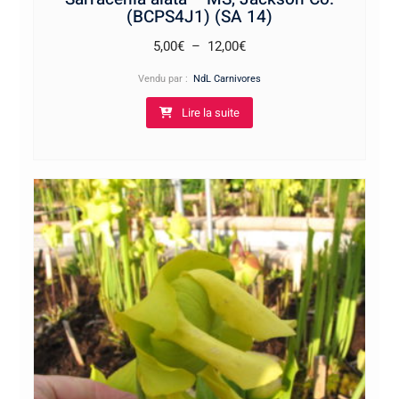
(BCPS4J1) (SA 14)
Plage
5,00
€
–
12,00
€
de
Vendu par :
NdL Carnivores
prix :
Lire la suite
5,00€
à
12,00€