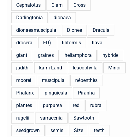
Cephalotus
Clam
Cross
Darlingtonia
dionaea
dionaeamuscipula
Dionee
Dracula
drosera
FD)
filiformis
flava
giant
graines
heliamphora
hybride
judith
karni-Land
leucophylla
Minor
moorei
muscipula
népenthès
Phalanx
pinguicula
Piranha
plantes
purpurea
red
rubra
rugelii
sarracenia
Sawtooth
seedgrown
semis
Size
teeth