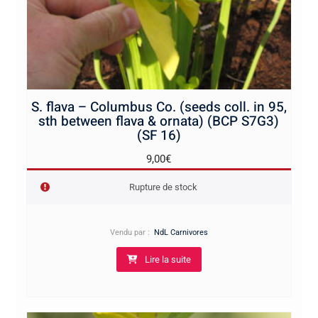
S. flava – Columbus Co. (seeds coll. in 95,
sth between flava & ornata) (BCP S7G3)
(SF 16)
9,00
€
Rupture de stock
Vendu par :
NdL Carnivores
Lire la suite