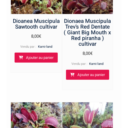
Dioanea Muscipula
Dionaea Muscipula
Sawtooth cultivar
Trev’s Red Dentate
( Giant Big Mouth x
8,00
€
Red piranha )
cultivar
Vendu par :
Karni-land
8,00
€
Ajouter au panier
Vendu par :
Karni-land
Ajouter au panier