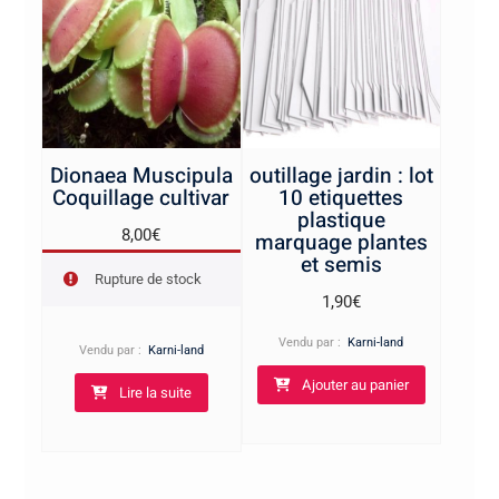
Dionaea Muscipula
outillage jardin : lot
Coquillage cultivar
10 etiquettes
plastique
8,00
€
marquage plantes
et semis
Rupture de stock
1,90
€
Vendu par :
Karni-land
Vendu par :
Karni-land
Ajouter au panier
Lire la suite