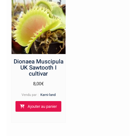
Dionaea Muscipula
UK Sawtooth I
cultivar
8,00
€
Vendu par :
Karni-land
Ajouter au panier