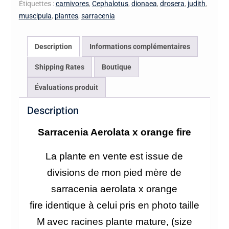
hybride
Étiquettes :
carnivores
,
Cephalotus
,
dionaea
,
drosera
,
judith
,
muscipula
,
plantes
,
sarracenia
Description
Informations complémentaires
Shipping Rates
Boutique
Évaluations produit
Description
Sarracenia Aerolata x orange fire
La plante en vente est issue de
divisions de mon pied mère de
sarracenia aerolata x orange
fire
identique à celui pris en photo taille
M
avec racines plante mature, (size