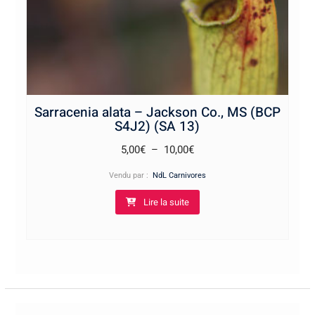
Sarracenia alata – Jackson Co., MS (BCP
S4J2) (SA 13)
Plage
5,00
€
–
10,00
€
de
Vendu par :
NdL Carnivores
prix :
Lire la suite
5,00€
à
10,00€