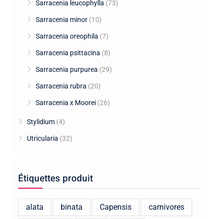
Sarracenia leucophylla
(73)
Sarracenia minor
(10)
Sarracenia oreophila
(7)
Sarracenia psittacina
(8)
Sarracenia purpurea
(29)
Sarracenia rubra
(20)
Sarracenia x Moorei
(26)
Stylidium
(4)
Utricularia
(32)
Étiquettes produit
alata
binata
Capensis
carnivores