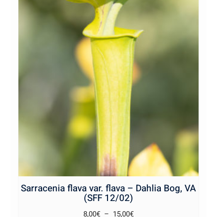
Sarracenia flava var. flava – Dahlia Bog, VA
(SFF 12/02)
Plage
8,00
€
–
15,00
€