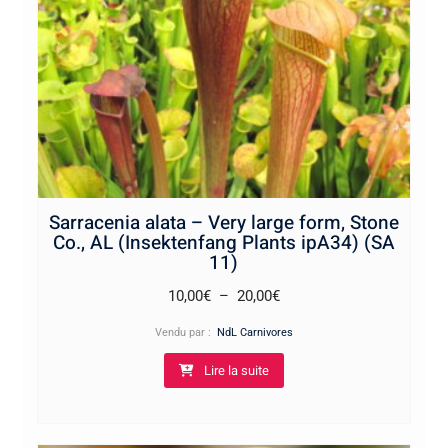
Sarracenia alata – Very large form, Stone
Co., AL (Insektenfang Plants ipA34) (SA
11)
Plage
10,00
€
–
20,00
€
de
Vendu par :
NdL Carnivores
prix :
Lire la suite
10,00€
à
20,00€