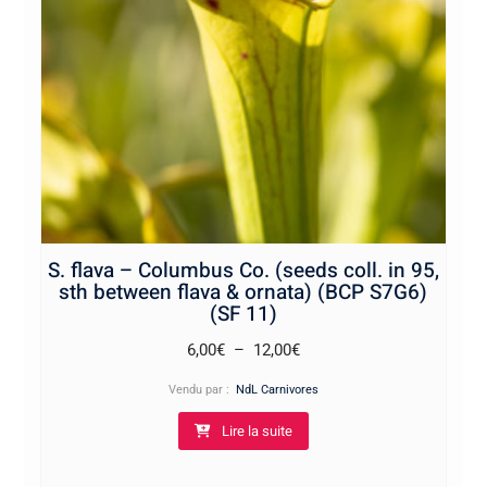
S. flava – Columbus Co. (seeds coll. in 95,
sth between flava & ornata) (BCP S7G6)
(SF 11)
Plage
6,00
€
–
12,00
€
de
Vendu par :
NdL Carnivores
prix :
Lire la suite
6,00€
à