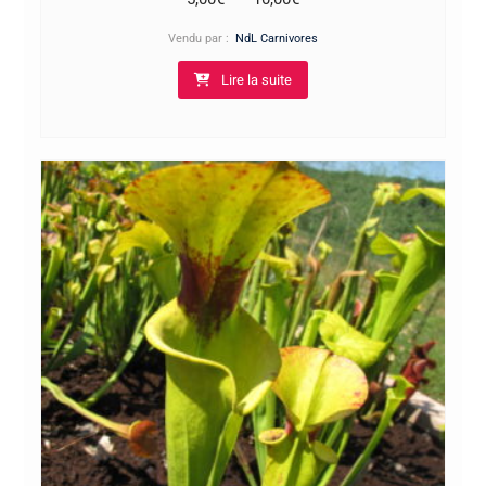
de
Vendu par :
NdL Carnivores
prix :
Lire la suite
5,00€
à
10,00€