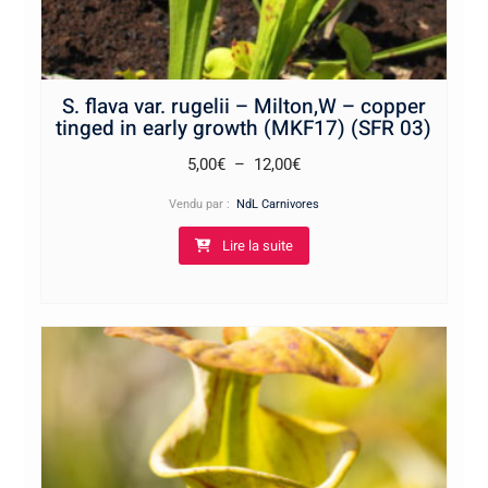
S. flava var. rugelii – Milton,W – copper
tinged in early growth (MKF17) (SFR 03)
Plage
5,00
€
–
12,00
€
de
Vendu par :
NdL Carnivores
prix :
Lire la suite
5,00€
à
12,00€