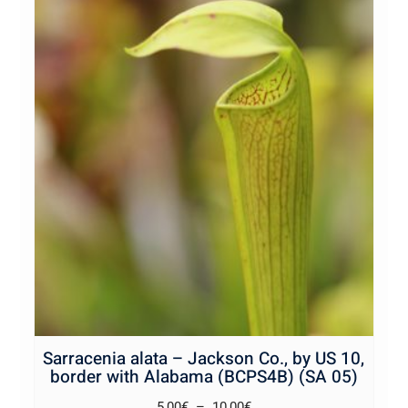
Sarracenia alata – Jackson Co., by US 10,
border with Alabama (BCPS4B) (SA 05)
Plage
5,00
€
–
10,00
€