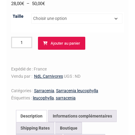
Plage
28,00
€
–
50,00
€
de
Taille
prix :
28,00€
à
quantité
50,00€
Ajouter au panier
de
S.
leucophylla
–
Expédié de : France
Green
Vendu par :
NdL Carnivores
UGS :
ND
and
white
Catégories :
Sarracenia
,
Sarracenia leucophylla
Giant
Étiquettes :
leucophylla
,
sarracenia
(SL
28)
Description
Informations complémentaires
Shipping Rates
Boutique