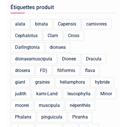
Étiquettes produit
alata
binata
Capensis
carnivores
Cephalotus
Clam
Cross
Darlingtonia
dionaea
dionaeamuscipula
Dionee
Dracula
drosera
FD)
filiformis
flava
giant
graines
heliamphora
hybride
judith
karni-Land
leucophylla
Minor
moorei
muscipula
népenthès
Phalanx
pinguicula
Piranha