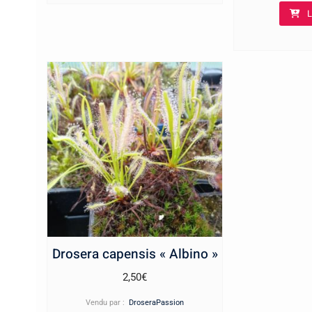
L
Drosera capensis « Albino »
2,50
€
Vendu par :
DroseraPassion