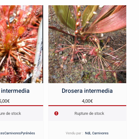
 intermedia
Drosera intermedia
5,00
€
4,00
€
ure de stock
Rupture de stock
tesCarnivoresPyrénées
Vendu par :
NdL Carnivores