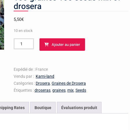
drosera
5,50
€
10 en stock
quantité
Ajouter au panier
de
plantes
carnivores
drosera
Expédié de : France
Mix
Vendu par :
Karni-land
100
Catégories :
Drosera
,
Graines de Drosera
graines
Étiquettes :
droseras
,
graines
,
mix
,
Seeds
100
seeds
hipping Rates
Boutique
Évaluations produit
Mix
of
drosera