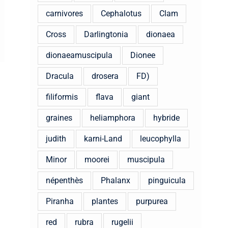
carnivores
Cephalotus
Clam
Cross
Darlingtonia
dionaea
dionaeamuscipula
Dionee
Dracula
drosera
FD)
filiformis
flava
giant
graines
heliamphora
hybride
judith
karni-Land
leucophylla
Minor
moorei
muscipula
népenthès
Phalanx
pinguicula
Piranha
plantes
purpurea
red
rubra
rugelii