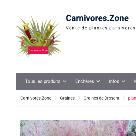
Skip
to
Carnivores.Zone
content
Vente de plantes carnivores 
Tous les produits
Enchères
Infos
Carnivores.Zone
Graines
Graines de Drosera
plan