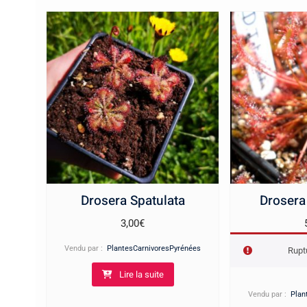
Drosera Spatulata
Drosera
3,00
€
Vendu par :
PlantesCarnivoresPyrénées
Rupt
Lire la suite
Vendu par :
Plan