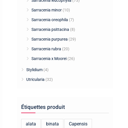
Sarracenia leucophylla
(73)
Sarracenia minor
(10)
Sarracenia oreophila
(7)
Sarracenia psittacina
(8)
Sarracenia purpurea
(29)
Sarracenia rubra
(20)
Sarracenia x Moorei
(26)
Stylidium
(4)
Utricularia
(32)
Étiquettes produit
alata
binata
Capensis