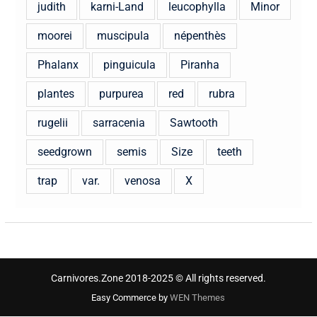
judith
karni-Land
leucophylla
Minor
moorei
muscipula
népenthès
Phalanx
pinguicula
Piranha
plantes
purpurea
red
rubra
rugelii
sarracenia
Sawtooth
seedgrown
semis
Size
teeth
trap
var.
venosa
X
Carnivores.Zone 2018-2025 © All rights reserved.
Easy Commerce by
WEN Themes