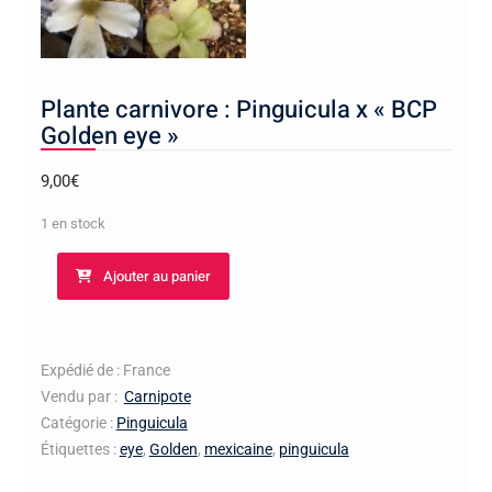
Plante carnivore : Pinguicula x « BCP
Golden eye »
9,00
€
1 en stock
quantité
Ajouter au panier
de
Plante
carnivore
:
Expédié de : France
Pinguicula
Vendu par :
Carnipote
x
Catégorie :
Pinguicula
"BCP
Étiquettes :
eye
,
Golden
,
mexicaine
,
pinguicula
Golden