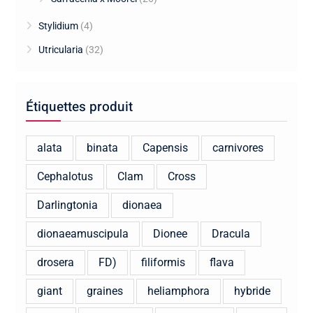
Stylidium
(4)
Utricularia
(32)
Étiquettes produit
alata
binata
Capensis
carnivores
Cephalotus
Clam
Cross
Darlingtonia
dionaea
dionaeamuscipula
Dionee
Dracula
drosera
FD)
filiformis
flava
giant
graines
heliamphora
hybride