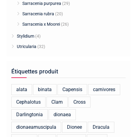
Sarracenia purpurea
(29)
Sarracenia rubra
(20)
Sarracenia x Moorei
(26)
Stylidium
(4)
Utricularia
(32)
Étiquettes produit
alata
binata
Capensis
carnivores
Cephalotus
Clam
Cross
Darlingtonia
dionaea
dionaeamuscipula
Dionee
Dracula