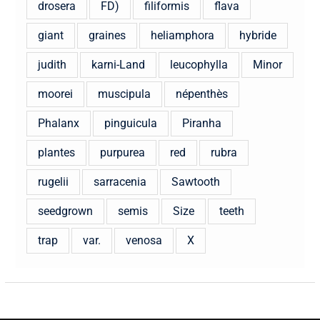
drosera
FD)
filiformis
flava
giant
graines
heliamphora
hybride
judith
karni-Land
leucophylla
Minor
moorei
muscipula
népenthès
Phalanx
pinguicula
Piranha
plantes
purpurea
red
rubra
rugelii
sarracenia
Sawtooth
seedgrown
semis
Size
teeth
trap
var.
venosa
X