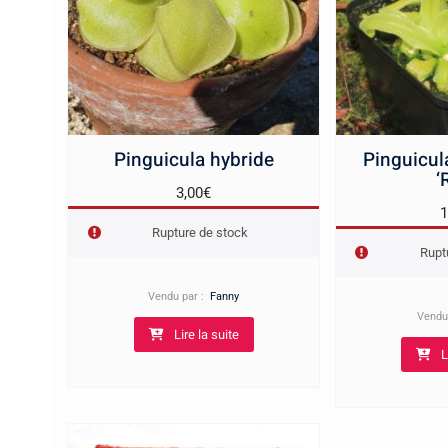
Pinguicula hybride
Pinguicul
‘
3,00
€
1
Rupture de stock
Rupt
Vendu par :
Fanny
Vendu
Lire la suite
L