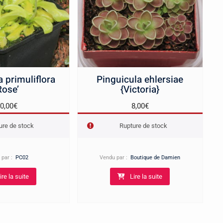
a primuliflora
Pinguicula ehlersiae
Rose’
{Victoria}
0,00
€
8,00
€
ure de stock
Rupture de stock
 par :
PC02
Vendu par :
Boutique de Damien
ire la suite
Lire la suite