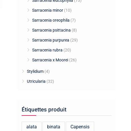
Sarracenia leucophylla
(73)
Sarracenia minor
(10)
Sarracenia oreophila
(7)
Sarracenia psittacina
(8)
Sarracenia purpurea
(29)
Sarracenia rubra
(20)
Sarracenia x Moorei
(26)
Stylidium
(4)
Utricularia
(32)
Étiquettes produit
alata
binata
Capensis