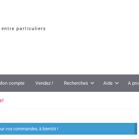
entre particuliers
Mon compte
Vendez !
Recherches
Aide
A pr
go’
our vos commandes, à bientôt !