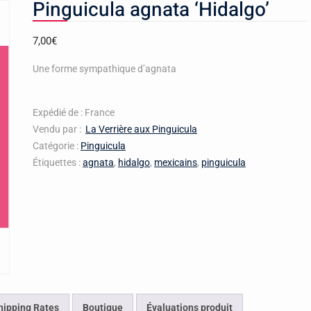
Pinguicula agnata ‘Hidalgo’
7,00
€
Une forme sympathique d’agnata
Expédié de : France
Vendu par :
La Verrière aux Pinguicula
Catégorie :
Pinguicula
Étiquettes :
agnata
,
hidalgo
,
mexicains
,
pinguicula
hipping Rates
Boutique
Évaluations produit