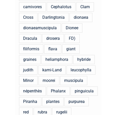
carnivores
Cephalotus
Clam
Cross
Darlingtonia
dionaea
dionaeamuscipula
Dionee
Dracula
drosera
FD)
filiformis
flava
giant
graines
heliamphora
hybride
judith
karni-Land
leucophylla
Minor
moorei
muscipula
népenthès
Phalanx
pinguicula
Piranha
plantes
purpurea
red
rubra
rugelii