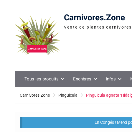
Skip
to
Carnivores.Zone
content
Vente de plantes carnivores 
Tous les produits
Enchères
Infos
Carnivores.Zone
Pinguicula
Pinguicula agnata ‘Hidal
En Congés ! Merci p