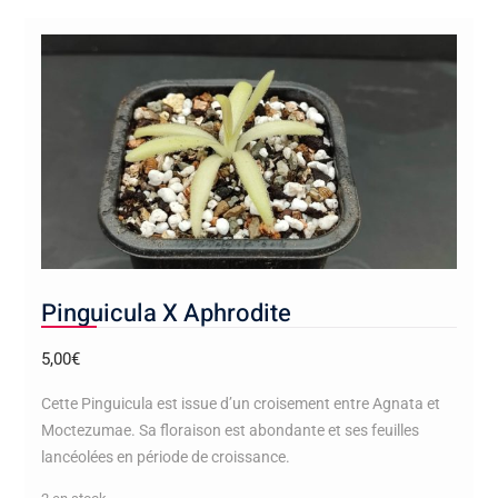
Pinguicula X Aphrodite
5,00
€
Cette Pinguicula est issue d’un croisement entre Agnata et
Moctezumae. Sa floraison est abondante et ses feuilles
lancéolées en période de croissance.