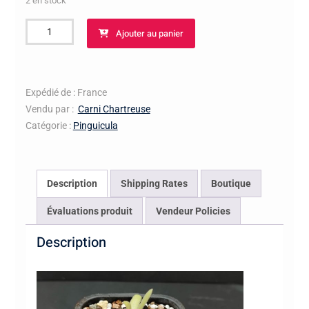
2 en stock
quantité
Ajouter au panier
de
Pinguicula
X
Aphrodite
Expédié de : France
Vendu par :
Carni Chartreuse
Catégorie :
Pinguicula
Description
Shipping Rates
Boutique
Évaluations produit
Vendeur Policies
Description