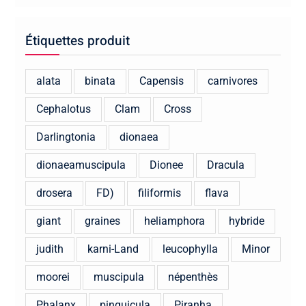
Étiquettes produit
alata
binata
Capensis
carnivores
Cephalotus
Clam
Cross
Darlingtonia
dionaea
dionaeamuscipula
Dionee
Dracula
drosera
FD)
filiformis
flava
giant
graines
heliamphora
hybride
judith
karni-Land
leucophylla
Minor
moorei
muscipula
népenthès
Phalanx
pinguicula
Piranha