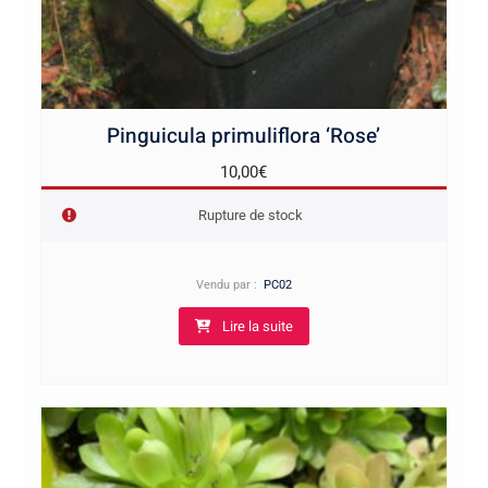
Pinguicula primuliflora ‘Rose’
10,00
€
Rupture de stock
Vendu par :
PC02
Lire la suite