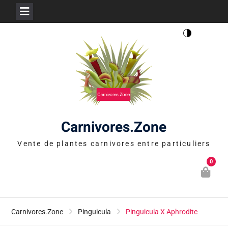
Skip
to
content
Carnivores.Zone
Vente de plantes carnivores entre particuliers
0
Carnivores.Zone
Pinguicula
Pinguicula X Aphrodite