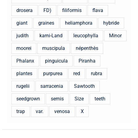
drosera
FD)
filiformis
flava
giant
graines
heliamphora
hybride
judith
karni-Land
leucophylla
Minor
moorei
muscipula
népenthès
Phalanx
pinguicula
Piranha
plantes
purpurea
red
rubra
rugelii
sarracenia
Sawtooth
seedgrown
semis
Size
teeth
trap
var.
venosa
X