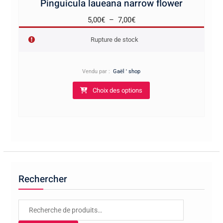
Pinguicula laueana narrow flower
Plage
5,00
€
–
7,00
€
de
Rupture de stock
prix :
5,00€
à
Vendu par :
Gaël ' shop
Ce
7,00€
Choix des options
produit
a
plusieurs
variations.
Les
options
peuvent
Rechercher
être
choisies
sur
Recherche
la
pour :