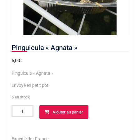
Pinguicula « Agnata »
5,00
€
Pinguicula « Agnata »
Envoyé en petit pot
6 en stock
quantité
Ajouter au panier
de
Pinguicula
"Agnata"
Expédié de : France