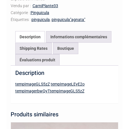
Vendu par :
CarniPlante33
Catégorie :
Pinguicula
Étiquettes :
pinguicula
,
pinguicula"agnata"
Description
Informations complémentaires
Shipping Rates
Boutique
Évaluations produit
Description
tempImageGLS5zZ
tempImageLEyE2o
tempImagerbwQyT
tempImageGLS5zZ
Produits similaires