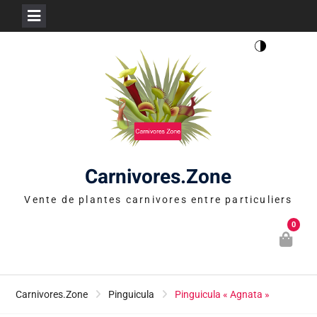
Skip
to
content
Carnivores.Zone
Vente de plantes carnivores entre particuliers
0
Carnivores.Zone
Pinguicula
Pinguicula « Agnata »