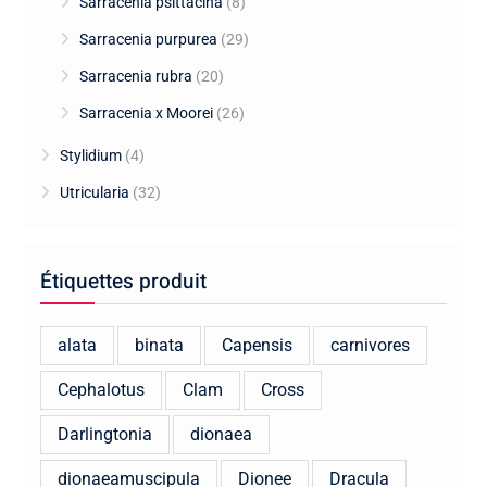
Sarracenia psittacina
(8)
Sarracenia purpurea
(29)
Sarracenia rubra
(20)
Sarracenia x Moorei
(26)
Stylidium
(4)
Utricularia
(32)
Étiquettes produit
alata
binata
Capensis
carnivores
Cephalotus
Clam
Cross
Darlingtonia
dionaea
dionaeamuscipula
Dionee
Dracula