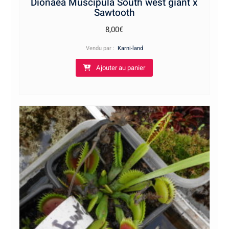
Dionaea Muscipula South west giant x
Sawtooth
8,00
€
Vendu par :
Karni-land
Ajouter au panier