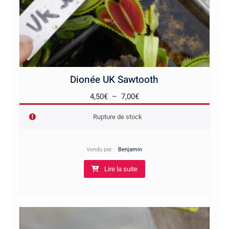
Dionée UK Sawtooth
Plage
4,50
€
–
7,00
€
de
Rupture de stock
prix :
4,50€
à
Vendu par :
Benjamin
7,00€
Lire la suite