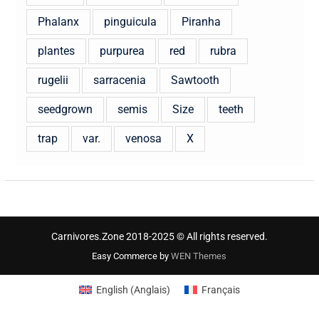
Phalanx
pinguicula
Piranha
plantes
purpurea
red
rubra
rugelii
sarracenia
Sawtooth
seedgrown
semis
Size
teeth
trap
var.
venosa
X
Carnivores.Zone 2018-2025 © All rights reserved.
Easy Commerce by
WEN Themes
English
(
Anglais
)
Français