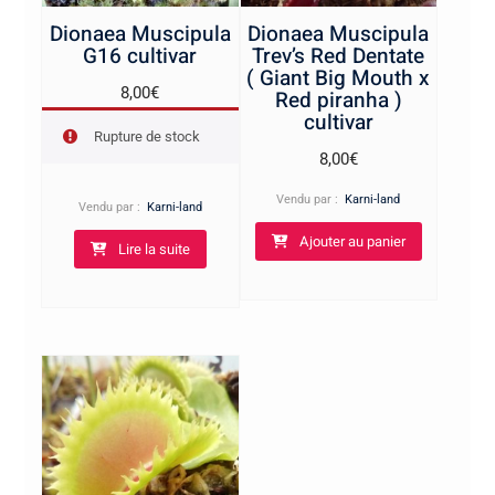
Dionaea Muscipula
Dionaea Muscipula
G16 cultivar
Trev’s Red Dentate
( Giant Big Mouth x
8,00
€
Red piranha )
cultivar
Rupture de stock
8,00
€
Vendu par :
Karni-land
Vendu par :
Karni-land
Ajouter au panier
Lire la suite