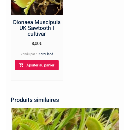
Dionaea Muscipula
UK Sawtooth I
cultivar
8,00
€
Vendu par :
Karni-land
Ajouter au panier
Produits similaires