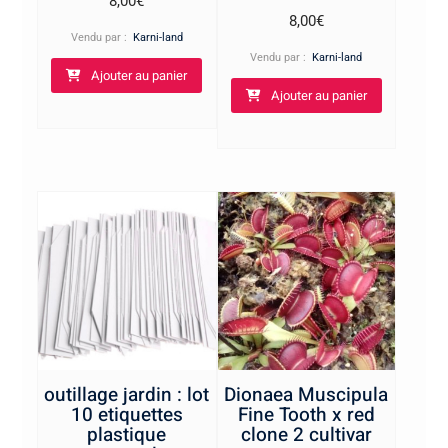
8,00
€
8,00
€
Vendu par :
Karni-land
Vendu par :
Karni-land
Ajouter au panier
Ajouter au panier
outillage jardin : lot
Dionaea Muscipula
10 etiquettes
Fine Tooth x red
plastique
clone 2 cultivar