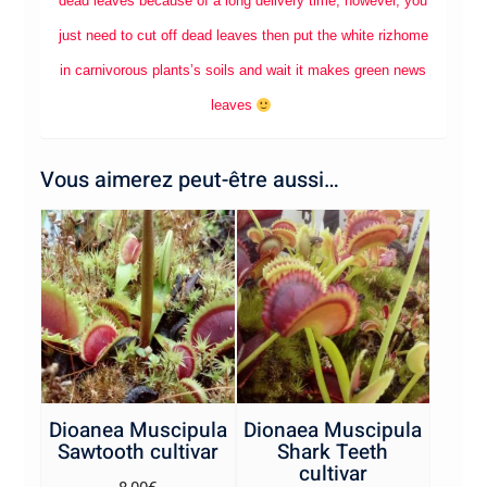
dead leaves because of a long delivery time, however, you
just need to cut off dead leaves then put the white rizhome
in carnivorous plants’s soils and wait it makes green news
leaves
Vous aimerez peut-être aussi…
Dioanea Muscipula
Dionaea Muscipula
Sawtooth cultivar
Shark Teeth
cultivar