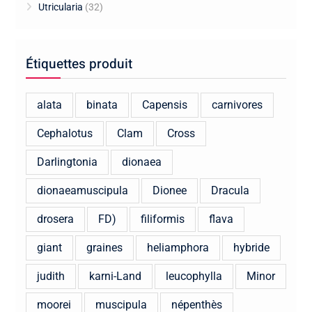
Utricularia
(32)
Étiquettes produit
alata
binata
Capensis
carnivores
Cephalotus
Clam
Cross
Darlingtonia
dionaea
dionaeamuscipula
Dionee
Dracula
drosera
FD)
filiformis
flava
giant
graines
heliamphora
hybride
judith
karni-Land
leucophylla
Minor
moorei
muscipula
népenthès