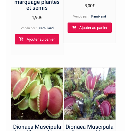
marquage plantes
8,00
€
et semis
Vendu par :
Karni-land
1,90
€
Ajouter au panier
Vendu par :
Karni-land
Ajouter au panier
Dionaea Muscipula
Dionaea Muscipula