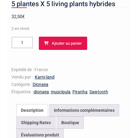
5 plantes X 5 living plants hybrides
32,50
€
2 en stock
quantité
Ajouter au panier
de
Lots
plantes
carnivores
Expédié de : France
dionaea
Vendu par :
Karni-land
Lots
Catégorie :
Dionaea
5
Étiquettes :
dionaea
,
muscipula
,
Piranha
,
Sawtooth
plantes
X
Description
Informations complémentaires
5
living
Shipping Rates
Boutique
plants
Évaluations produit
hybrides