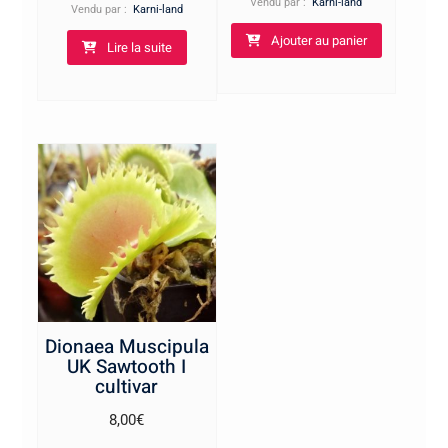
Vendu par :
Karni-land
Vendu par :
Karni-land
Ajouter au panier
Lire la suite
Dionaea Muscipula
UK Sawtooth I
cultivar
8,00
€