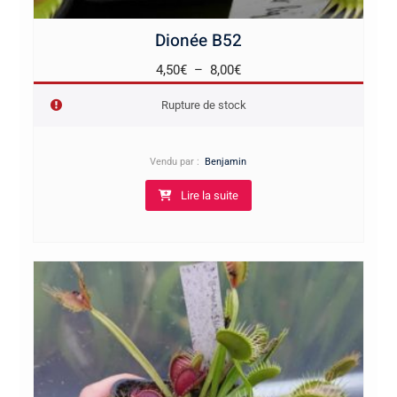
Dionée B52
Plage
4,50
€
–
8,00
€
de
Rupture de stock
prix :
4,50€
à
Vendu par :
Benjamin
8,00€
Lire la suite