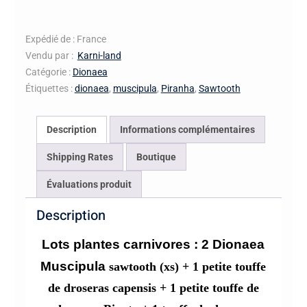
Lots
plantes
carnivores
Expédié de : France
:
Vendu par :
Karni-land
Dionaea
Catégorie :
Dionaea
sawtooth
Étiquettes :
dionaea
,
muscipula
,
Piranha
,
Sawtooth
+droseras
capensis+
Description
Informations complémentaires
Binata
+
Shipping Rates
Boutique
nidiformis
Évaluations produit
+aliciaea+graines
Description
Lots plantes carnivores : 2 Dionaea
Muscipula
sawtooth (xs) + 1 petite touffe
de droseras capensis + 1 petite touffe de