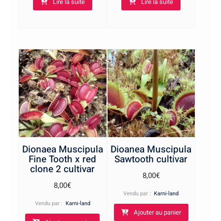
Lire la suite
Lire la suite
Dionaea Muscipula
Dioanea Muscipula
Fine Tooth x red
Sawtooth cultivar
clone 2 cultivar
8,00
€
8,00
€
Vendu par :
Karni-land
Vendu par :
Karni-land
Ajouter au panier