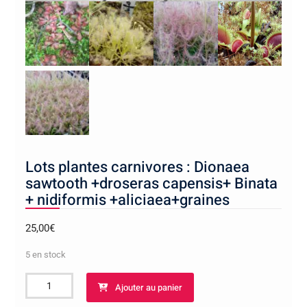
Lots plantes carnivores : Dionaea
sawtooth +droseras capensis+ Binata
+ nidiformis +aliciaea+graines
25,00
€
5 en stock
quantité
Ajouter au panier
de