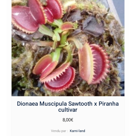
Dionaea Muscipula Sawtooth x Piranha
cultivar
8,00
€
Vendu par :
Karni-land