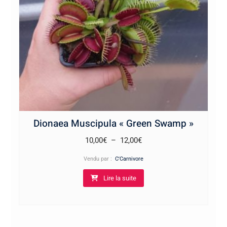
Dionaea Muscipula « Green Swamp »
Plage
10,00
€
–
12,00
€
de
Vendu par :
C'Carnivore
prix :
Lire la suite
10,00€
à
12,00€