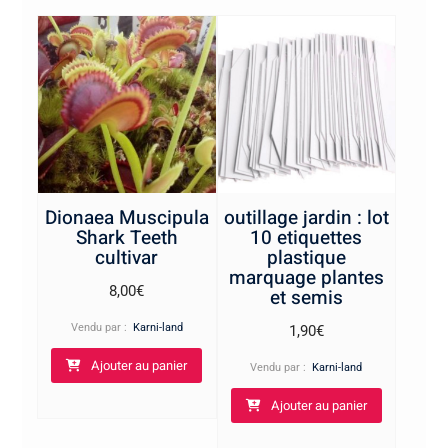
Dionaea Muscipula
outillage jardin : lot
Shark Teeth
10 etiquettes
cultivar
plastique
marquage plantes
8,00
€
et semis
Vendu par :
Karni-land
1,90
€
Ajouter au panier
Vendu par :
Karni-land
Ajouter au panier