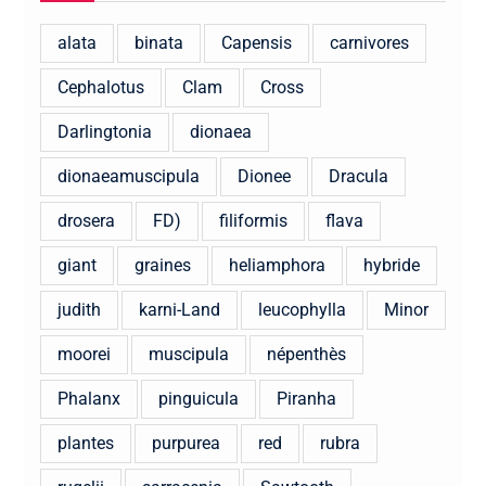
alata
binata
Capensis
carnivores
Cephalotus
Clam
Cross
Darlingtonia
dionaea
dionaeamuscipula
Dionee
Dracula
drosera
FD)
filiformis
flava
giant
graines
heliamphora
hybride
judith
karni-Land
leucophylla
Minor
moorei
muscipula
népenthès
Phalanx
pinguicula
Piranha
plantes
purpurea
red
rubra