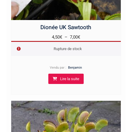
Dionée UK Sawtooth
Plage
4,50
€
–
7,00
€
de
Rupture de stock
prix :
4,50€
à
Vendu par :
Benjamin
7,00€
Lire la suite