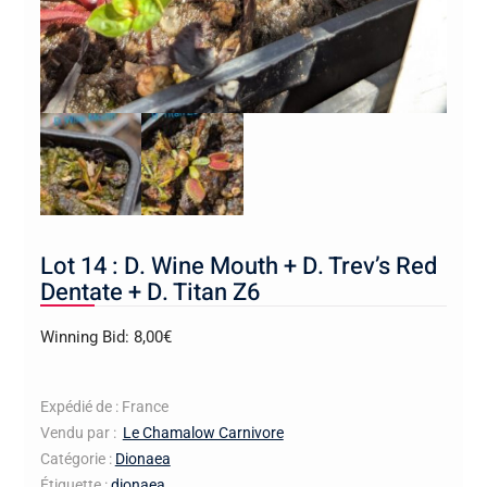
Lot 14 : D. Wine Mouth + D. Trev’s Red
Dentate + D. Titan Z6
Winning Bid:
8,00
€
Expédié de : France
Vendu par :
Le Chamalow Carnivore
Catégorie :
Dionaea
Étiquette :
dionaea