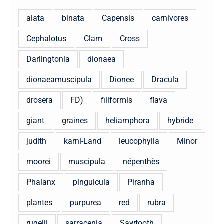
alata
binata
Capensis
carnivores
Cephalotus
Clam
Cross
Darlingtonia
dionaea
dionaeamuscipula
Dionee
Dracula
drosera
FD)
filiformis
flava
giant
graines
heliamphora
hybride
judith
karni-Land
leucophylla
Minor
moorei
muscipula
népenthès
Phalanx
pinguicula
Piranha
plantes
purpurea
red
rubra
rugelii
sarracenia
Sawtooth