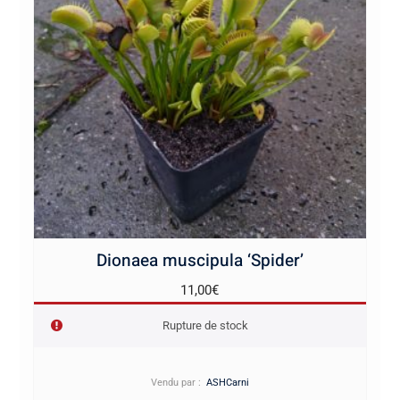
Dionaea muscipula ‘Spider’
11,00
€
Rupture de stock
Vendu par :
ASHCarni