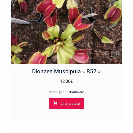
Dionaea Muscipula « B52 »
12,00
€
Vendu par :
C'Carnivore
Lire la suite