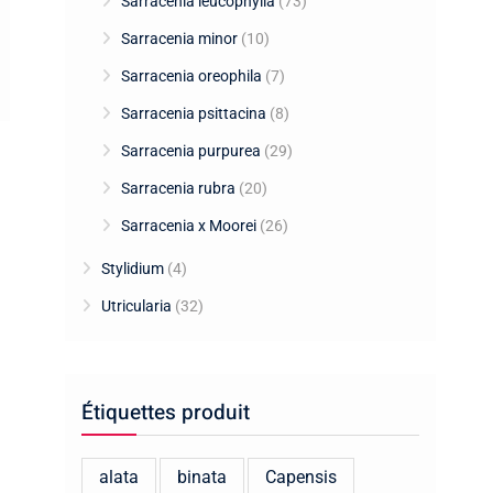
Sarracenia leucophylla
(73)
Sarracenia minor
(10)
Sarracenia oreophila
(7)
Sarracenia psittacina
(8)
Sarracenia purpurea
(29)
Sarracenia rubra
(20)
Sarracenia x Moorei
(26)
Stylidium
(4)
Utricularia
(32)
Étiquettes produit
alata
binata
Capensis