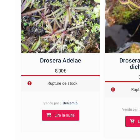
Drosera Adelae
Drosera
dic
8,00
€
Rupture de stock
Rupt
Vendu par :
Benjamin
Vendu par 
Lire la suite
L