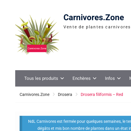
Skip
to
Carnivores.Zone
content
Vente de plantes carnivores 
Tous les produits
Enchères
Infos
Carnivores.Zone
Drosera
Drosera filiformis – Red
NdL Carnivores est fermée pour quelques semaines, le temp
dégâts et mis bon nombre de plantes dans un état i