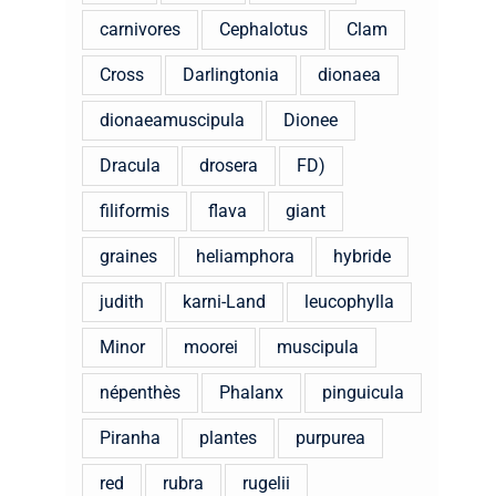
carnivores
Cephalotus
Clam
Cross
Darlingtonia
dionaea
dionaeamuscipula
Dionee
Dracula
drosera
FD)
filiformis
flava
giant
graines
heliamphora
hybride
judith
karni-Land
leucophylla
Minor
moorei
muscipula
népenthès
Phalanx
pinguicula
Piranha
plantes
purpurea
red
rubra
rugelii