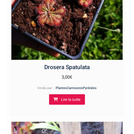
Drosera Spatulata
3,00
€
Vendu par :
PlantesCarnivoresPyrénées
Lire la suite