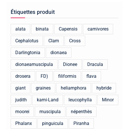
Étiquettes produit
alata
binata
Capensis
carnivores
Cephalotus
Clam
Cross
Darlingtonia
dionaea
dionaeamuscipula
Dionee
Dracula
drosera
FD)
filiformis
flava
giant
graines
heliamphora
hybride
judith
karni-Land
leucophylla
Minor
moorei
muscipula
népenthès
Phalanx
pinguicula
Piranha