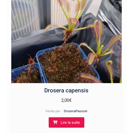
Drosera capensis
2,00
€
Vendu par :
DroseraPassion
Lire la suite