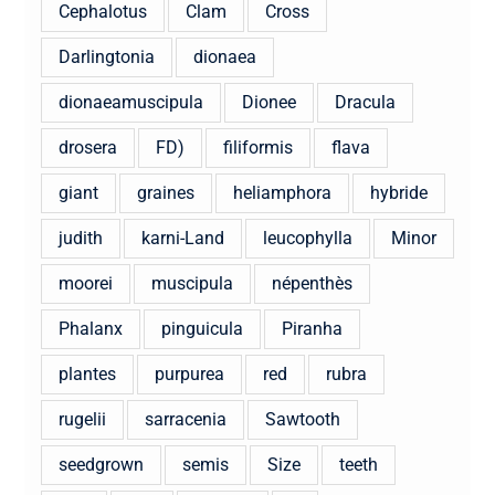
Cephalotus
Clam
Cross
Darlingtonia
dionaea
dionaeamuscipula
Dionee
Dracula
drosera
FD)
filiformis
flava
giant
graines
heliamphora
hybride
judith
karni-Land
leucophylla
Minor
moorei
muscipula
népenthès
Phalanx
pinguicula
Piranha
plantes
purpurea
red
rubra
rugelii
sarracenia
Sawtooth
seedgrown
semis
Size
teeth