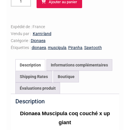
Ajouter au panier
de
Dionaea
Muscipula
coq
Expédié de : France
couché
Vendu par :
Karni-land
x
Catégorie :
Dionaea
up
Étiquettes :
dionaea
,
muscipula
,
Piranha
,
Sawtooth
giant
Description
Informations complémentaires
Shipping Rates
Boutique
Évaluations produit
Description
Dionaea Muscipula coq couché x up
giant