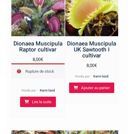
Dionaea Muscipula
Dionaea Muscipula
Raptor cultivar
UK Sawtooth I
cultivar
8,00
€
8,00
€
Rupture de stock
Vendu par :
Karni-land
Ajouter au panier
Vendu par :
Karni-land
Lire la suite