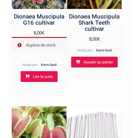
Dionaea Muscipula
Dionaea Muscipula
G16 cultivar
Shark Teeth
cultivar
8,00
€
8,00
€
Rupture de stock
Vendu par :
Karni-land
Ajouter au panier
Vendu par :
Karni-land
Lire la suite