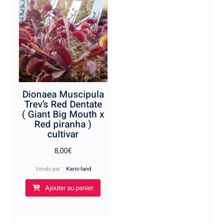
Dionaea Muscipula
Trev’s Red Dentate
( Giant Big Mouth x
Red piranha )
cultivar
8,00
€
Vendu par :
Karni-land
Ajouter au panier