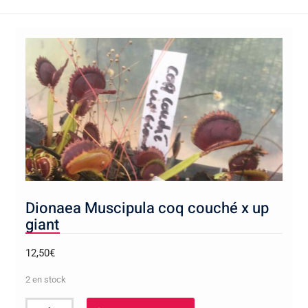
Dionaea Muscipula coq couché x up
giant
12,50
€
2 en stock
quantité