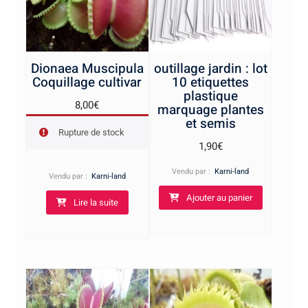
Dionaea Muscipula
outillage jardin : lot
Coquillage cultivar
10 etiquettes
plastique
8,00
€
marquage plantes
et semis
Rupture de stock
1,90
€
Vendu par :
Karni-land
Vendu par :
Karni-land
Ajouter au panier
Lire la suite