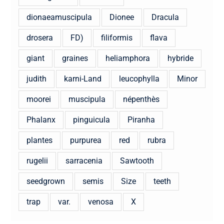
dionaeamuscipula
Dionee
Dracula
drosera
FD)
filiformis
flava
giant
graines
heliamphora
hybride
judith
karni-Land
leucophylla
Minor
moorei
muscipula
népenthès
Phalanx
pinguicula
Piranha
plantes
purpurea
red
rubra
rugelii
sarracenia
Sawtooth
seedgrown
semis
Size
teeth
trap
var.
venosa
X