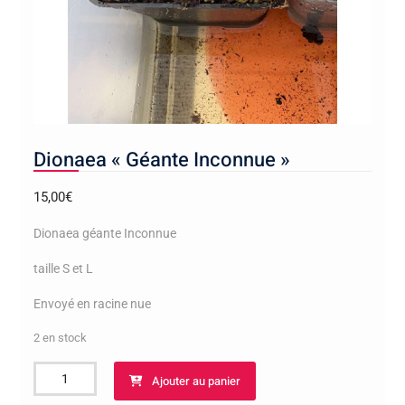
Dionaea « Géante Inconnue »
15,00
€
Dionaea géante Inconnue
taille S et L
Envoyé en racine nue
2 en stock
quantité
Ajouter au panier
de