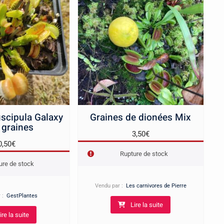
scipula Galaxy
Graines de dionées Mix
 graines
3,50
€
0,50
€
Rupture de stock
ure de stock
Vendu par :
Les carnivores de Pierre
r :
GestPlantes
Lire la suite
ire la suite