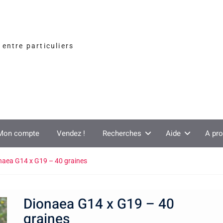
entre particuliers
Mon compte
Vendez !
Recherches
Aide
A pr
naea G14 x G19 – 40 graines
Dionaea G14 x G19 – 40
graines