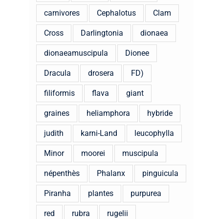
carnivores
Cephalotus
Clam
Cross
Darlingtonia
dionaea
dionaeamuscipula
Dionee
Dracula
drosera
FD)
filiformis
flava
giant
graines
heliamphora
hybride
judith
karni-Land
leucophylla
Minor
moorei
muscipula
népenthès
Phalanx
pinguicula
Piranha
plantes
purpurea
red
rubra
rugelii