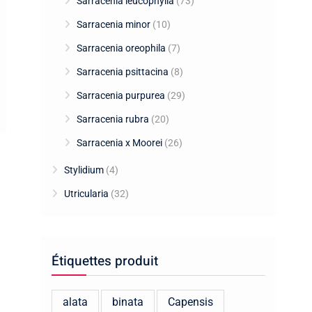
Sarracenia leucophylla
(73)
Sarracenia minor
(10)
Sarracenia oreophila
(7)
Sarracenia psittacina
(8)
Sarracenia purpurea
(29)
Sarracenia rubra
(20)
Sarracenia x Moorei
(26)
Stylidium
(4)
Utricularia
(32)
Étiquettes produit
alata
binata
Capensis