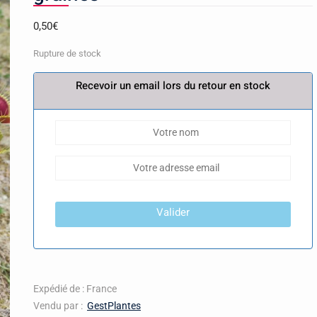
0,50
€
Rupture de stock
Recevoir un email lors du retour en stock
Valider
Expédié de : France
Vendu par :
GestPlantes