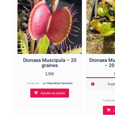
Dionaea Muscipula – 20
Dionaea Mu
graines
– 20
2,50
€
Vendu par :
Le Chamalow Carnivore
Rupt
Ajouter au panier
Vendu pa
L