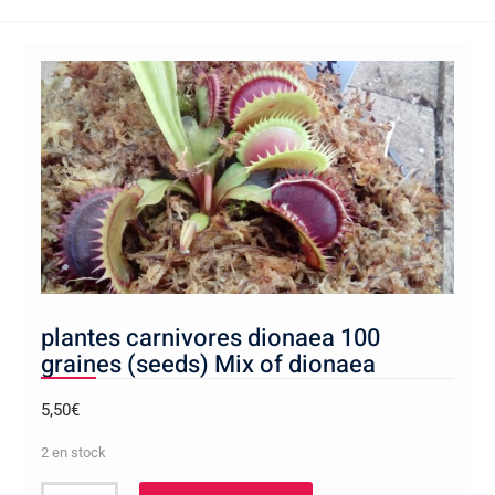
plantes carnivores dionaea 100
graines (seeds) Mix of dionaea
5,50
€
2 en stock
quantité