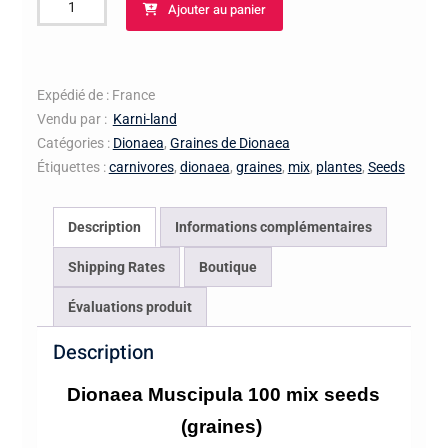
Ajouter au panier
de
plantes
carnivores
dionaea
Expédié de : France
100
Vendu par :
Karni-land
graines
Catégories :
Dionaea
,
Graines de Dionaea
(seeds)
Étiquettes :
carnivores
,
dionaea
,
graines
,
mix
,
plantes
,
Seeds
Mix
of
Description
Informations complémentaires
dionaea
Shipping Rates
Boutique
Évaluations produit
Description
Dionaea Muscipula 100 mix seeds
(graines)