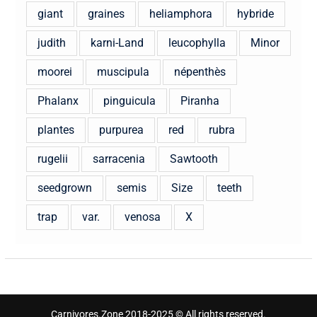
giant
graines
heliamphora
hybride
judith
karni-Land
leucophylla
Minor
moorei
muscipula
népenthès
Phalanx
pinguicula
Piranha
plantes
purpurea
red
rubra
rugelii
sarracenia
Sawtooth
seedgrown
semis
Size
teeth
trap
var.
venosa
X
Carnivores.Zone 2018-2025 © All rights reserved.