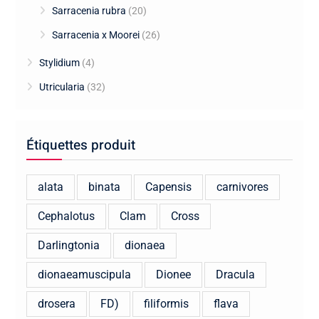
Sarracenia rubra
(20)
Sarracenia x Moorei
(26)
Stylidium
(4)
Utricularia
(32)
Étiquettes produit
alata
binata
Capensis
carnivores
Cephalotus
Clam
Cross
Darlingtonia
dionaea
dionaeamuscipula
Dionee
Dracula
drosera
FD)
filiformis
flava